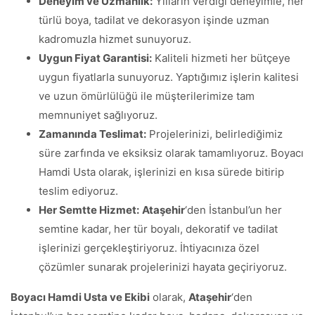
Deneyim ve Uzmanlık:
Yılların verdiği deneyimle, her
türlü boya, tadilat ve dekorasyon işinde uzman
kadromuzla hizmet sunuyoruz.
Uygun Fiyat Garantisi:
Kaliteli hizmeti her bütçeye
uygun fiyatlarla sunuyoruz. Yaptığımız işlerin kalitesi
ve uzun ömürlülüğü ile müşterilerimize tam
memnuniyet sağlıyoruz.
Zamanında Teslimat:
Projelerinizi, belirlediğimiz
süre zarfında ve eksiksiz olarak tamamlıyoruz. Boyacı
Hamdi Usta olarak, işlerinizi en kısa sürede bitirip
teslim ediyoruz.
Her Semtte Hizmet:
Ataşehir
‘den İstanbul’un her
semtine kadar, her tür boyalı, dekoratif ve tadilat
işlerinizi gerçekleştiriyoruz. İhtiyacınıza özel
çözümler sunarak projelerinizi hayata geçiriyoruz.
Boyacı Hamdi Usta ve Ekibi
olarak,
Ataşehir
‘den