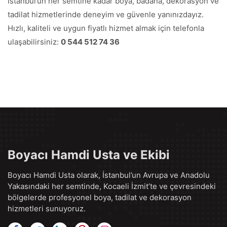
İstanbul’un her semtine kadar boya, badana, dekorasyon ve
tadilat hizmetlerinde deneyim ve güvenle yanınızdayız.
Hızlı, kaliteli ve uygun fiyatlı hizmet almak için telefonla
ulaşabilirsiniz:
0 544 512 74 36
Boyacı Hamdi Usta ve Ekibi
Boyacı Hamdi Usta olarak, İstanbul’un Avrupa ve Anadolu
Yakasındaki her semtinde, Kocaeli İzmit’te ve çevresindeki
bölgelerde profesyonel boya, tadilat ve dekorasyon
hizmetleri sunuyoruz.