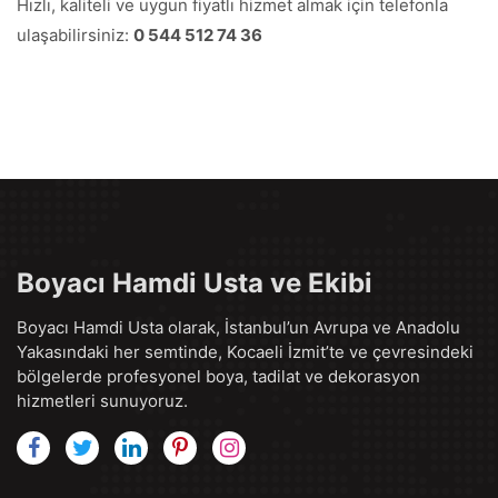
Hızlı, kaliteli ve uygun fiyatlı hizmet almak için telefonla
ulaşabilirsiniz:
0 544 512 74 36
Boyacı Hamdi Usta ve Ekibi
Boyacı Hamdi Usta olarak, İstanbul’un Avrupa ve Anadolu
Yakasındaki her semtinde, Kocaeli İzmit’te ve çevresindeki
bölgelerde profesyonel boya, tadilat ve dekorasyon
hizmetleri sunuyoruz.