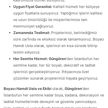
kadromuzla hizmet sunuyoruz.
Uygun Fiyat Garantisi:
Kaliteli hizmeti her bütçeye
uygun fiyatlarla sunuyoruz. Yaptığımız işlerin kalitesi
ve uzun ömürlülüğü ile müşterilerimize tam
memnuniyet sağlıyoruz.
Zamanında Teslimat:
Projelerinizi, belirlediğimiz
süre zarfında ve eksiksiz olarak tamamlıyoruz. Boyacı
Hamdi Usta olarak, işlerinizi en kısa sürede bitirip
teslim ediyoruz.
Her Semtte Hizmet:
Güngören
‘den İstanbul’un her
semtine kadar, her tür boyalı, dekoratif ve tadilat
işlerinizi gerçekleştiriyoruz. İhtiyacınıza özel
çözümler sunarak projelerinizi hayata geçiriyoruz.
Boyacı Hamdi Usta ve Ekibi
olarak,
Güngören
‘den
İstanbul’un her semtine kadar boya, badana, dekorasyon ve
tadilat hizmetlerinde deneyim ve güvenle yanınızdayız.