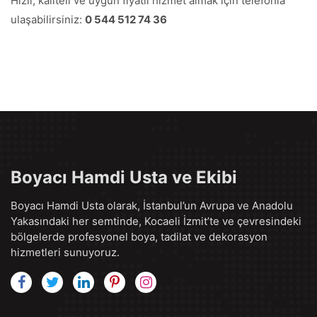
Hızlı, kaliteli ve uygun fiyatlı hizmet almak için telefonla
ulaşabilirsiniz:
0 544 512 74 36
Boyacı Hamdi Usta ve Ekibi
Boyacı Hamdi Usta olarak, İstanbul’un Avrupa ve Anadolu
Yakasındaki her semtinde, Kocaeli İzmit’te ve çevresindeki
bölgelerde profesyonel boya, tadilat ve dekorasyon
hizmetleri sunuyoruz.