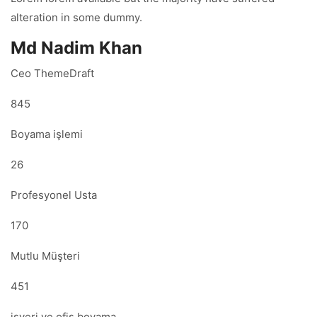
alteration in some dummy.
Md Nadim Khan
Ceo ThemeDraft
845
Boyama işlemi
26
Profesyonel Usta
170
Mutlu Müşteri
451
işyeri ve ofis boyama