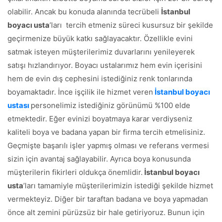
olabilir. Ancak bu konuda alanında tecrübeli
İstanbul
boyacı usta
’ları tercih etmeniz süreci kusursuz bir şekilde
geçirmenize büyük katkı sağlayacaktır. Özellikle evini
satmak isteyen müşterilerimiz duvarlarını yenileyerek
satışı hızlandırıyor. Boyacı ustalarımız hem evin içerisini
hem de evin dış cephesini istediğiniz renk tonlarında
boyamaktadır. İnce işçilik ile hizmet veren
İstanbul boyacı
ustası
personelimiz istediğiniz görünümü %100 elde
etmektedir. Eğer evinizi boyatmaya karar verdiyseniz
kaliteli boya ve badana yapan bir firma tercih etmelisiniz.
Geçmişte başarılı işler yapmış olması ve referans vermesi
sizin için avantaj sağlayabilir. Ayrıca boya konusunda
müşterilerin fikirleri oldukça önemlidir.
İstanbul boyacı
usta
’ları tamamiyle müşterilerimizin istediği şekilde hizmet
vermekteyiz. Diğer bir taraftan badana ve boya yapmadan
önce alt zemini pürüzsüz bir hale getiriyoruz. Bunun için