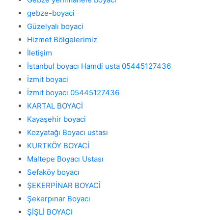
gebze-boyaci
Güzelyalı boyaci
Hizmet Bölgelerimiz
İletişim
İstanbul boyacı Hamdi usta 05445127436
İzmit boyaci
İzmit boyacı 05445127436
KARTAL BOYACİ
Kayaşehir boyaci
Kozyatağı Boyacı ustası
KURTKÖY BOYACİ
Maltepe Boyacı Ustası
Sefaköy boyacı
ŞEKERPİNAR BOYACİ
Şekerpınar Boyacı
ŞİŞLİ BOYACI