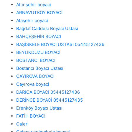
Altınşehir boyaci
ARNAVUTKÖY BOYACİ
Ataşehir boyaci
Bağdat Caddesi Boyacı Ustası
BAHÇEŞEHİR BOYACI
BAŞİSKELE BOYACI USTASI 05445127436
BEYLİKDUZU BOYACİ
BOSTANCİ BOYACİ
Bostancı Boyacı Ustası
ÇAYİROVA BOYACI
Çayırova boyaci
DARICA BOYACI 05445127436
DERİNCE BOYACİ 05445127435
Erenköy Boyacı Ustası
FATİH BOYACI
Galeri
Gebze yenimahele boyaci