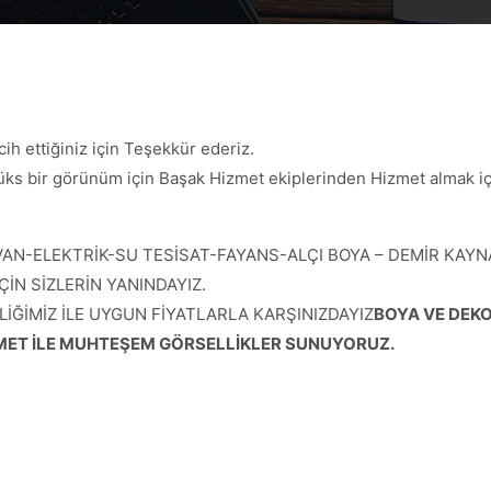
cih ettiğiniz için Teşekkür ederiz.
ve Lüks bir görünüm için Başak Hizmet ekiplerinden Hizmet almak i
N-ELEKTRİK-SU TESİSAT-FAYANS-ALÇI BOYA – DEMİR KAYNAK-
ÇİN SİZLERİN YANINDAYIZ.
LİĞİMİZ İLE UYGUN FİYATLARLA KARŞINIZDAYIZ
BOYA VE DEKO
İZMET İLE MUHTEŞEM GÖRSELLİKLER SUNUYORUZ.