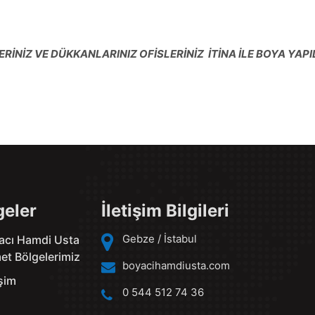
RİNİZ VE DÜKKANLARINIZ OFİSLERİNİZ İTİNA İLE BOYA YAPI
geler
İletişim Bilgileri
Gebze / İstabul
acı Hamdi Usta
et Bölgelerimiz
boyacihamdiusta.com
işim
0 544 512 74 36