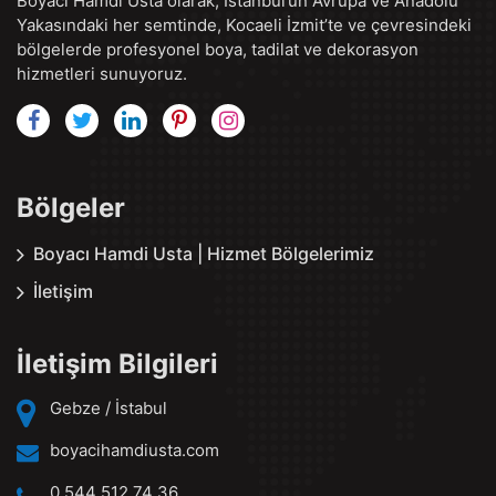
Boyacı Hamdi Usta olarak, İstanbul’un Avrupa ve Anadolu
Yakasındaki her semtinde, Kocaeli İzmit’te ve çevresindeki
bölgelerde profesyonel boya, tadilat ve dekorasyon
hizmetleri sunuyoruz.
Bölgeler
Boyacı Hamdi Usta | Hizmet Bölgelerimiz
İletişim
İletişim Bilgileri
Gebze / İstabul
boyacihamdiusta.com
0 544 512 74 36