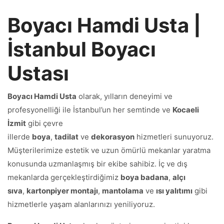
Boyacı Hamdi Usta |
İstanbul Boyacı
Ustası
Boyacı Hamdi Usta
olarak, yılların deneyimi ve
profesyonelliği ile İstanbul’un her semtinde ve
Kocaeli
İzmit
gibi çevre
illerde
boya
,
tadilat
ve
dekorasyon
hizmetleri sunuyoruz.
Müşterilerimize estetik ve uzun ömürlü mekanlar yaratma
konusunda uzmanlaşmış bir ekibe sahibiz. İç ve dış
mekanlarda gerçekleştirdiğimiz
boya badana
,
alçı
sıva
,
kartonpiyer montajı
,
mantolama
ve
ısı yalıtımı
gibi
hizmetlerle yaşam alanlarınızı yeniliyoruz.