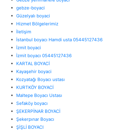
gebze-boyaci
Güzelyalı boyaci
Hizmet Bölgelerimiz
İletişim
İstanbul boyacı Hamdi usta 05445127436
İzmit boyaci
İzmit boyacı 05445127436
KARTAL BOYACİ
Kayaşehir boyaci
Kozyatağı Boyacı ustası
KURTKÖY BOYACİ
Maltepe Boyacı Ustası
Sefaköy boyacı
ŞEKERPİNAR BOYACİ
Şekerpınar Boyacı
ŞİŞLİ BOYACI