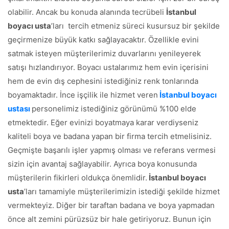
olabilir. Ancak bu konuda alanında tecrübeli
İstanbul
boyacı usta
’ları tercih etmeniz süreci kusursuz bir şekilde
geçirmenize büyük katkı sağlayacaktır. Özellikle evini
satmak isteyen müşterilerimiz duvarlarını yenileyerek
satışı hızlandırıyor. Boyacı ustalarımız hem evin içerisini
hem de evin dış cephesini istediğiniz renk tonlarında
boyamaktadır. İnce işçilik ile hizmet veren
İstanbul boyacı
ustası
personelimiz istediğiniz görünümü %100 elde
etmektedir. Eğer evinizi boyatmaya karar verdiyseniz
kaliteli boya ve badana yapan bir firma tercih etmelisiniz.
Geçmişte başarılı işler yapmış olması ve referans vermesi
sizin için avantaj sağlayabilir. Ayrıca boya konusunda
müşterilerin fikirleri oldukça önemlidir.
İstanbul boyacı
usta
’ları tamamiyle müşterilerimizin istediği şekilde hizmet
vermekteyiz. Diğer bir taraftan badana ve boya yapmadan
önce alt zemini pürüzsüz bir hale getiriyoruz. Bunun için