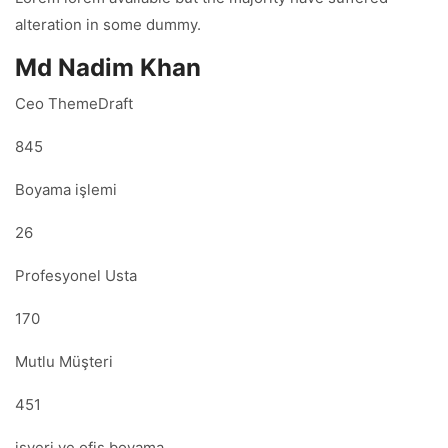
alteration in some dummy.
Md Nadim Khan
Ceo ThemeDraft
845
Boyama işlemi
26
Profesyonel Usta
170
Mutlu Müşteri
451
işyeri ve ofis boyama