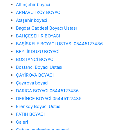
Altınşehir boyaci
ARNAVUTKÖY BOYACİ
Ataşehir boyaci
Bağdat Caddesi Boyacı Ustası
BAHÇEŞEHİR BOYACI
BAŞİSKELE BOYACI USTASI 05445127436
BEYLİKDUZU BOYACİ
BOSTANCİ BOYACİ
Bostancı Boyacı Ustası
ÇAYİROVA BOYACI
Çayırova boyaci
DARICA BOYACI 05445127436
DERİNCE BOYACİ 05445127435
Erenköy Boyacı Ustası
FATİH BOYACI
Galeri
Gebze yenimahele boyaci