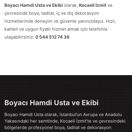
Boyacı Hamdi Usta ve Ekibi
olarak,
Kocaeli İzmit
ve
çevresinde boya, tadilat, iç ve dış dekorasyon
hizmetlerinde deneyim ve güvenle yanınızdayız. Hızlı,
kaliteli ve uygun fiyatlı hizmet almak için telefonla
ulaşabilirsiniz:
0 544 512 74 36
Boyacı Hamdi Usta ve Ekibi
Boyacı Hamdi Usta olarak, İstanbul’un Avrupa ve Anadolu
Yakasındaki her semtinde, Kocaeli İzmit’te ve çevresindeki
bölgelerde profesyonel boya, tadilat ve dekorasyon