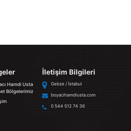
geler
İletişim Bilgileri
Gebze / İstabul
acı Hamdi Usta
et Bölgelerimiz
boyacihamdiusta.com
işim
0 544 512 74 36