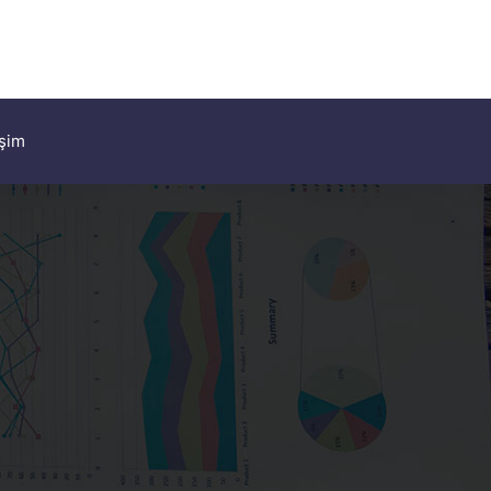
işim
İ