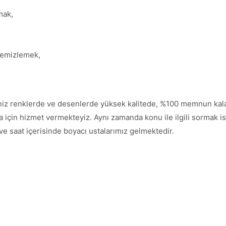
mak,
temizlemek,
iniz renklerde ve desenlerde yüksek kalitede, %100 memnun kala
çin hizmet vermekteyiz. Aynı zamanda konu ile ilgili sormak isted
 ve saat içerisinde boyacı ustalarımız gelmektedir.