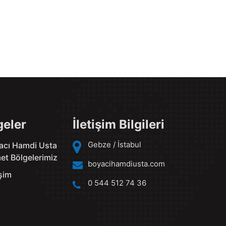
geler
İletişim Bilgileri
Gebze / İstabul
acı Hamdi Usta
et Bölgelerimiz
boyacihamdiusta.com
işim
0 544 512 74 36