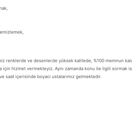
mak,
temizlemek,
iniz renklerde ve desenlerde yüksek kalitede, %100 memnun kala
çin hizmet vermekteyiz. Aynı zamanda konu ile ilgili sormak isted
 ve saat içerisinde boyacı ustalarımız gelmektedir.