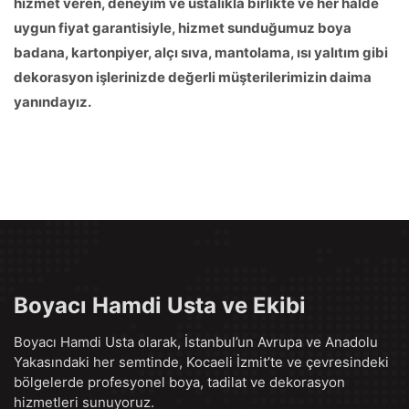
hizmet veren, deneyim ve ustalıkla birlikte ve her halde
uygun fiyat garantisiyle, hizmet sunduğumuz boya
badana, kartonpiyer, alçı sıva, mantolama, ısı yalıtım gibi
dekorasyon işlerinizde değerli müşterilerimizin daima
yanındayız.
Boyacı Hamdi Usta ve Ekibi
Boyacı Hamdi Usta olarak, İstanbul’un Avrupa ve Anadolu
Yakasındaki her semtinde, Kocaeli İzmit’te ve çevresindeki
bölgelerde profesyonel boya, tadilat ve dekorasyon
hizmetleri sunuyoruz.