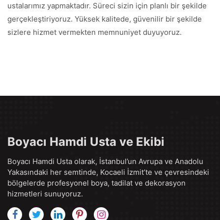
ustalarımız yapmaktadır. Süreci sizin için planlı bir şekilde
gerçekleştiriyoruz. Yüksek kalitede, güvenilir bir şekilde
sizlere hizmet vermekten memnuniyet duyuyoruz.
Boyacı Hamdi Usta ve Ekibi
Boyacı Hamdi Usta olarak, İstanbul’un Avrupa ve Anadolu
Yakasındaki her semtinde, Kocaeli İzmit’te ve çevresindeki
bölgelerde profesyonel boya, tadilat ve dekorasyon
hizmetleri sunuyoruz.