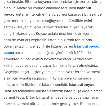
çıkartmaktır. Elbette boyama süreci sizler için zor bir süreç
olabilir. Ancak bu konuda alanında tecrübeli
İstanbul
boyacı usta
’ları tercih etmeniz süreci kusursuz bir şekilde
geçirmenize büyük katkı sağlayacaktır. Özellikle evini
satmak isteyen müşterilerimiz duvarlarını yenileyerek
satışı hızlandırıyor. Boyacı ustalarımız hem evin içerisini
hem de evin dış cephesini istediğiniz renk tonlarında
boyamaktadır. İnce işçilik ile hizmet veren
İstanbul boyacı
ustası
personelimiz istediğiniz görünümü %100 elde
etmektedir. Eğer evinizi boyatmaya karar verdiyseniz
kaliteli boya ve badana yapan bir firma tercih etmelisiniz.
Geçmişte başarılı işler yapmış olması ve referans vermesi
sizin için avantaj sağlayabilir. Ayrıca boya konusunda
müşterilerin fikirleri oldukça önemlidir.
İstanbul boyacı
usta
’ları tamamiyle müşterilerimizin istediği şekilde hizmet
vermekteyiz. Diğer bir taraftan badana ve boya yapmadan
önce alt zemini pürüzsüz bir hale getiriyoruz. Bunun için