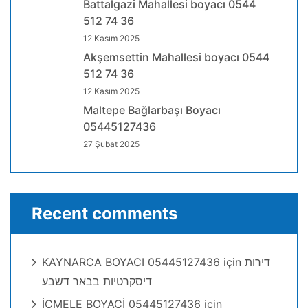
Battalgazi Mahallesi boyacı 0544
512 74 36
12 Kasım 2025
Akşemsettin Mahallesi boyacı 0544
512 74 36
12 Kasım 2025
Maltepe Bağlarbaşı Boyacı
05445127436
27 Şubat 2025
Recent comments
KAYNARCA BOYACI 05445127436
için
דירות
דיסקרטיות בבאר דשבע
İCMELE BOYACİ 05445127436
için