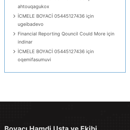
ahtouqagukox
İCMELE BOYACİ 05445127436
için
ugeibadevo
Financial Reporting Qouncil Could More
için
indinar
İCMELE BOYACİ 05445127436
için
oqemifasumuvi
Boyacı Hamdi Usta ve Ekibi