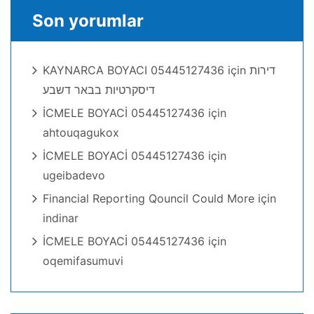
Son yorumlar
KAYNARCA BOYACI 05445127436
için
דירות
דיסקרטיות בבאר דשבע
İCMELE BOYACİ 05445127436
için
ahtouqagukox
İCMELE BOYACİ 05445127436
için
ugeibadevo
Financial Reporting Qouncil Could More
için
indinar
İCMELE BOYACİ 05445127436
için
oqemifasumuvi