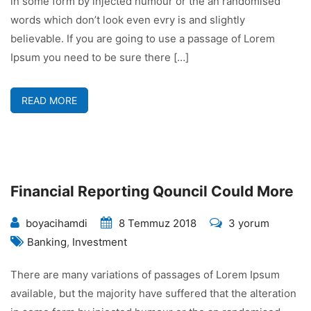
in some form by injected humour or the an randomised
için
words which don’t look even evry is and slightly
believable. If you are going to use a passage of Lorem
Ipsum you need to be sure there […]
READ MORE
Financial Reporting Qouncil Could More
Financial
boyacihamdi
8 Temmuz 2018
3 yorum
Reporting
Banking
,
Investment
Qouncil
There are many variations of passages of Lorem Ipsum
Could
available, but the majority have suffered that the alteration
More