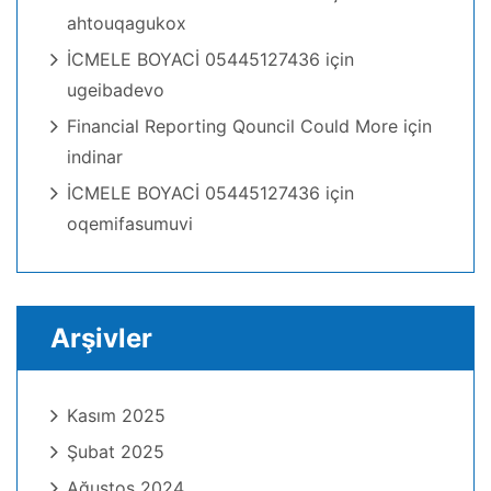
ahtouqagukox
İCMELE BOYACİ 05445127436
için
ugeibadevo
Financial Reporting Qouncil Could More
için
indinar
İCMELE BOYACİ 05445127436
için
oqemifasumuvi
Arşivler
Kasım 2025
Şubat 2025
Ağustos 2024