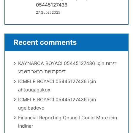
05445127436
27 Şubat 2025
Recent comments
KAYNARCA BOYACI 05445127436
için
דירות
דיסקרטיות בבאר דשבע
İCMELE BOYACİ 05445127436
için
ahtouqagukox
İCMELE BOYACİ 05445127436
için
ugeibadevo
Financial Reporting Qouncil Could More
için
indinar