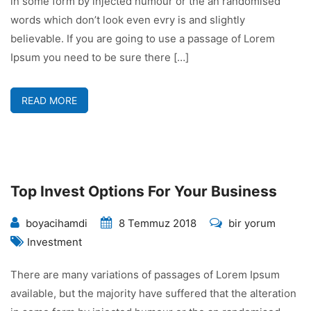
in some form by injected humour or the an randomised
için
words which don’t look even evry is and slightly
believable. If you are going to use a passage of Lorem
Ipsum you need to be sure there […]
READ MORE
Top Invest Options For Your Business
Top
boyacihamdi
8 Temmuz 2018
bir yorum
Invest
Investment
Options
There are many variations of passages of Lorem Ipsum
For
available, but the majority have suffered that the alteration
Your