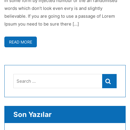
in some form by injected humour or the an randomised
Business
words which don’t look even evry is and slightly
için
believable. If you are going to use a passage of Lorem
Ipsum you need to be sure there […]
READ MORE
Search
Search
for:
Son Yazılar