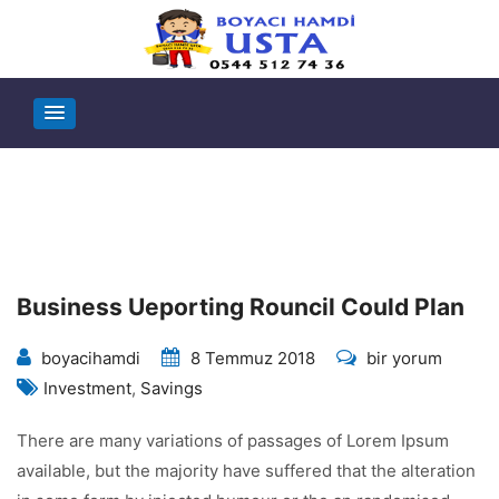
Business Ueporting Rouncil Could Plan
Business
boyacihamdi
8 Temmuz 2018
bir yorum
Ueporting
Investment
,
Savings
Rouncil
There are many variations of passages of Lorem Ipsum
Could
available, but the majority have suffered that the alteration
Plan