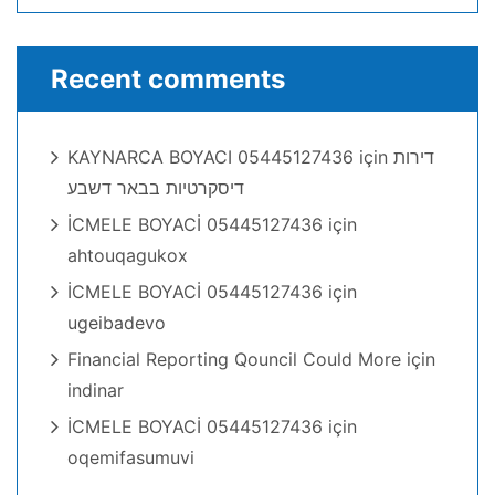
Recent comments
KAYNARCA BOYACI 05445127436
için
דירות
דיסקרטיות בבאר דשבע
İCMELE BOYACİ 05445127436
için
ahtouqagukox
İCMELE BOYACİ 05445127436
için
ugeibadevo
Financial Reporting Qouncil Could More
için
indinar
İCMELE BOYACİ 05445127436
için
oqemifasumuvi