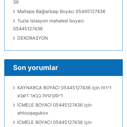
36
Maltepe Bağlarbaşı Boyacı 05445127436
Tuzla istasyon mahalesi boyacı
05445127436
DEKORASYON
Son yorumlar
KAYNARCA BOYACI 05445127436
için
דירות
דיסקרטיות בבאר דשבע
İCMELE BOYACİ 05445127436
için
ahtouqagukox
İCMELE BOYACİ 05445127436
için