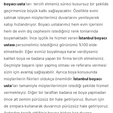
boyacı usta
’ları tercih etmeniz süreci kusursuz bir şekilde
geçirmenize büyük katkı sağlayacaktır. Özellikle evini
satmak isteyen müşterilerimiz duvarlarını yenileyerek
satışı hızlandırıyor. Boyacı ustalarımız hem evin içerisini
hem de evin dış cephesini istediğiniz renk tonlarında
boyamaktadır. İnce işçilik ile hizmet veren
İstanbul boyacı
ustası
personelimiz istediğiniz görünümü %100 elde
etmektedir. Eğer evinizi boyatmaya karar verdiyseniz
kaliteli boya ve badana yapan bir firma tercih etmelisiniz.
Geçmişte başarılı işler yapmış olması ve referans vermesi
sizin için avantaj sağlayabilir. Ayrıca boya konusunda
müşterilerin fikirleri oldukça önemlidir.
İstanbul boyacı
usta
’ları tamamiyle müşterilerimizin istediği şekilde hizmet
vermekteyiz. Diğer bir taraftan badana ve boya yapmadan
önce alt zemini pürüzsüz bir hale getiriyoruz. Bunun için
de zımpara kullanarak duvarınızı pürüzsüz hale getiriyoruz.
Ardından tercih ettiğiniz boyayı birkaç kez duvara