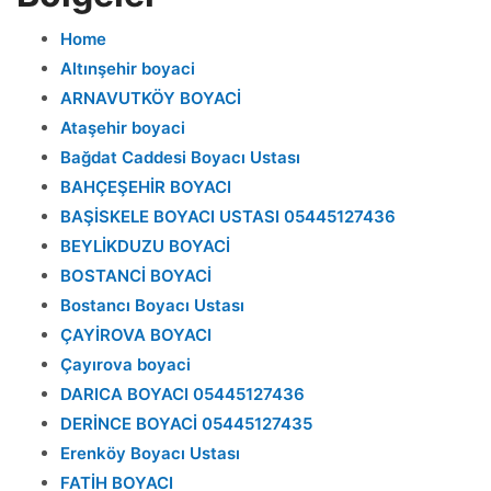
Home
Altınşehir boyaci
ARNAVUTKÖY BOYACİ
Ataşehir boyaci
Bağdat Caddesi Boyacı Ustası
BAHÇEŞEHİR BOYACI
BAŞİSKELE BOYACI USTASI 05445127436
BEYLİKDUZU BOYACİ
BOSTANCİ BOYACİ
Bostancı Boyacı Ustası
ÇAYİROVA BOYACI
Çayırova boyaci
DARICA BOYACI 05445127436
DERİNCE BOYACİ 05445127435
Erenköy Boyacı Ustası
FATİH BOYACI