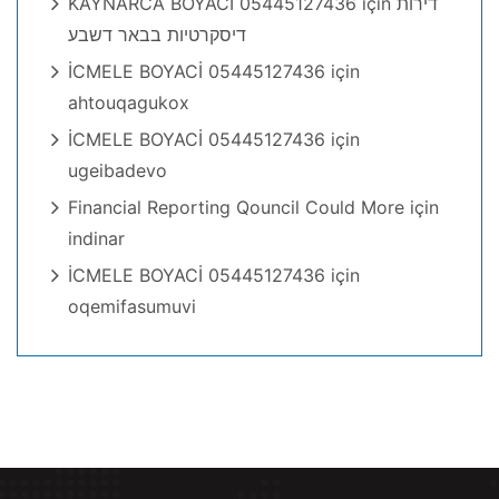
KAYNARCA BOYACI 05445127436
için
דירות
דיסקרטיות בבאר דשבע
İCMELE BOYACİ 05445127436
için
ahtouqagukox
İCMELE BOYACİ 05445127436
için
ugeibadevo
Financial Reporting Qouncil Could More
için
indinar
İCMELE BOYACİ 05445127436
için
oqemifasumuvi