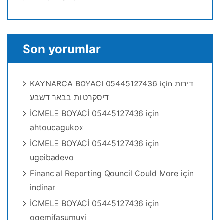
Son yorumlar
KAYNARCA BOYACI 05445127436
için
דירות
דיסקרטיות בבאר דשבע
İCMELE BOYACİ 05445127436
için
ahtouqagukox
İCMELE BOYACİ 05445127436
için
ugeibadevo
Financial Reporting Qouncil Could More
için
indinar
İCMELE BOYACİ 05445127436
için
oqemifasumuvi