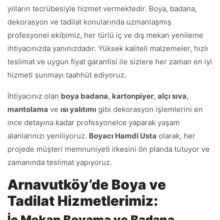
yılların tecrübesiyle hizmet vermektedir. Boya, badana,
dekorasyon ve tadilat konularında uzmanlaşmış
profesyonel ekibimiz, her türlü iç ve dış mekan yenileme
ihtiyacınızda yanınızdadır. Yüksek kaliteli malzemeler, hızlı
teslimat ve uygun fiyat garantisi ile sizlere her zaman en iyi
hizmeti sunmayı taahhüt ediyoruz.
İhtiyacınız olan
boya badana
,
kartonpiyer
,
alçı sıva
,
mantolama
ve
ısı yalıtımı
gibi dekorasyon işlemlerini en
ince detayına kadar profesyonelce yaparak yaşam
alanlarınızı yeniliyoruz.
Boyacı Hamdi Usta
olarak, her
projede müşteri memnuniyeti ilkesini ön planda tutuyor ve
zamanında teslimat yapıyoruz.
Arnavutköy’de Boya ve
Tadilat Hizmetlerimiz:
İç Mekan Boyama ve Badana