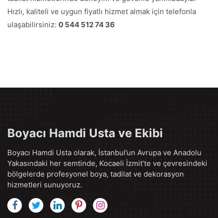
Hızlı, kaliteli ve uygun fiyatlı hizmet almak için telefonla
ulaşabilirsiniz:
0 544 512 74 36
Boyacı Hamdi Usta ve Ekibi
Boyacı Hamdi Usta olarak, İstanbul’un Avrupa ve Anadolu
Yakasındaki her semtinde, Kocaeli İzmit’te ve çevresindeki
bölgelerde profesyonel boya, tadilat ve dekorasyon
hizmetleri sunuyoruz.