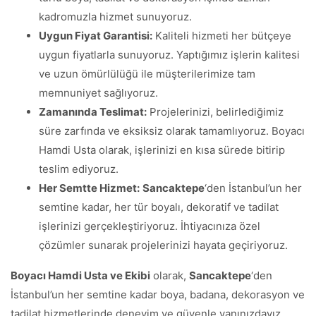
kadromuzla hizmet sunuyoruz.
Uygun Fiyat Garantisi:
Kaliteli hizmeti her bütçeye
uygun fiyatlarla sunuyoruz. Yaptığımız işlerin kalitesi
ve uzun ömürlülüğü ile müşterilerimize tam
memnuniyet sağlıyoruz.
Zamanında Teslimat:
Projelerinizi, belirlediğimiz
süre zarfında ve eksiksiz olarak tamamlıyoruz. Boyacı
Hamdi Usta olarak, işlerinizi en kısa sürede bitirip
teslim ediyoruz.
Her Semtte Hizmet:
Sancaktepe
‘den İstanbul’un her
semtine kadar, her tür boyalı, dekoratif ve tadilat
işlerinizi gerçekleştiriyoruz. İhtiyacınıza özel
çözümler sunarak projelerinizi hayata geçiriyoruz.
Boyacı Hamdi Usta ve Ekibi
olarak,
Sancaktepe
‘den
İstanbul’un her semtine kadar boya, badana, dekorasyon ve
tadilat hizmetlerinde deneyim ve güvenle yanınızdayız.