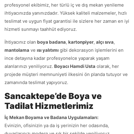
profesyonel ekibimiz, her türlü iç ve dış mekan yenileme
ihtiyacınızda yanınızdadır. Yüksek kaliteli malzemeler, hızlı
teslimat ve uygun fiyat garantisi ile sizlere her zaman en iyi
hizmeti sunmayı taahhüt ediyoruz.
İhtiyacınız olan
boya badana
,
kartonpiyer
,
alçı sıva
,
mantolama
ve
ısı yalıtımı
gibi dekorasyon işlemlerini en
ince detayına kadar profesyonelce yaparak yaşam
alanlarınızı yeniliyoruz.
Boyacı Hamdi Usta
olarak, her
projede müşteri memnuniyeti ilkesini ön planda tutuyor ve
zamanında teslimat yapıyoruz.
Sancaktepe’de Boya ve
Tadilat Hizmetlerimiz
İç Mekan Boyama ve Badana Uygulamaları:
Evinizin, ofisinizin ya da iş yerinizin her odasında,
duvarlarınızı modern ve şık bir şekilde yeniliyoruz.