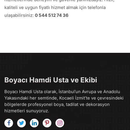
kaliteli ve uygun fiyatlı hizmet almak için telefonla
ulaşabilirsiniz:
0 544 512 74 36
Boyacı Hamdi Usta ve Ekibi
Boyacı Hamdi Usta olarak, İstanbul’un Avrupa ve Anadolu
Yakasındaki her semtinde, Kocaeli İzmit’te ve çevresindeki
bölgelerde profesyonel boya, tadilat ve dekorasyon
hizmetleri sunuyoruz.