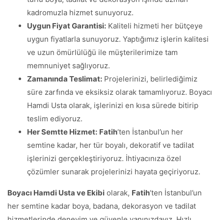
kadromuzla hizmet sunuyoruz.
Uygun Fiyat Garantisi:
Kaliteli hizmeti her bütçeye
uygun fiyatlarla sunuyoruz. Yaptığımız işlerin kalitesi
ve uzun ömürlülüğü ile müşterilerimize tam
memnuniyet sağlıyoruz.
Zamanında Teslimat:
Projelerinizi, belirlediğimiz
süre zarfında ve eksiksiz olarak tamamlıyoruz. Boyacı
Hamdi Usta olarak, işlerinizi en kısa sürede bitirip
teslim ediyoruz.
Her Semtte Hizmet:
Fatih
‘ten İstanbul’un her
semtine kadar, her tür boyalı, dekoratif ve tadilat
işlerinizi gerçekleştiriyoruz. İhtiyacınıza özel
çözümler sunarak projelerinizi hayata geçiriyoruz.
Boyacı Hamdi Usta ve Ekibi
olarak,
Fatih
‘ten İstanbul’un
her semtine kadar boya, badana, dekorasyon ve tadilat
hizmetlerinde deneyim ve güvenle yanınızdayız. Hızlı,