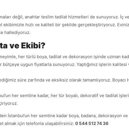
rı değil, anahtar teslim tadilat hizmetleri de sunuyoruz. İç ve d
el ekibimizle hızlı ve kaliteli bir şekilde gerçekleştiriyoruz. Ev
te hallediyoruz.
a ve Ekibi?
deneyimle, her türlü boya, tadilat ve dekorasyon işinde uzman k
er bütçeye uygun fiyatlarla sunuyoruz. Yaptığımız işlerin kalites
lediğimiz süre zarfında ve eksiksiz olarak tamamlıyoruz. Boyacı 
ul’un her semtine kadar, her tür boyalı, dekoratif ve tadilat işler
iriyoruz.
‘den İstanbul’un her semtine kadar boya, badana, dekorasyon ve
met almak için telefonla ulaşabilirsiniz:
0 544 512 74 36