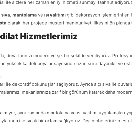
isi ile sizlere her zaman en iyi hizmeti sunmayı taahhüt ediyoru
ı sıva
,
mantolama
ve
ısı yalıtımı
gibi dekorasyon işlemlerini en
sta
olarak, her projede müşteri memnuniyeti ilkesini ön planda 
dilat Hizmetlerimiz
sında, duvarlarınızı modern ve şık bir şekilde yeniliyoruz. Profe
an yüksek kaliteli boyalar sayesinde uzun süre dayanıklı ve est
:
rı ile dekoratif dokunuşlar sağlıyoruz. Ayrıca alçı sıva ile duva
amalarımız, mekanlarınıza zarif bir görünüm katarak daha modern 
lmıyor, aynı zamanda mantolama ve ısı yalıtımı uygulamaları yapar
 aylarında ise sıcak bir ortam sağlıyoruz. Dış cephelerinizin est