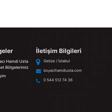
geler
İletişim Bilgileri
Gebze / İstabul
acı Hamdi Usta
et Bölgelerimiz
boyacihamdiusta.com
işim
0 544 512 74 36