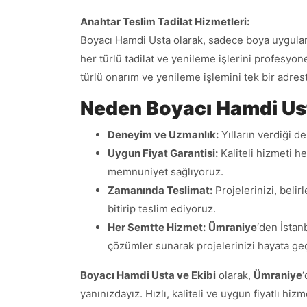
Anahtar Teslim Tadilat Hizmetleri:
Boyacı Hamdi Usta olarak, sadece boya uygulamala
her türlü tadilat ve yenileme işlerini profesyon
türlü onarım ve yenileme işlemini tek bir adres
Neden Boyacı Hamdi Ust
Deneyim ve Uzmanlık:
Yılların verdiği 
Uygun Fiyat Garantisi:
Kaliteli hizmeti h
memnuniyet sağlıyoruz.
Zamanında Teslimat:
Projelerinizi, belir
bitirip teslim ediyoruz.
Her Semtte Hizmet:
Ümraniye
‘den İstanb
çözümler sunarak projelerinizi hayata geç
Boyacı Hamdi Usta ve Ekibi
olarak,
Ümraniye
yanınızdayız. Hızlı, kaliteli ve uygun fiyatlı hiz