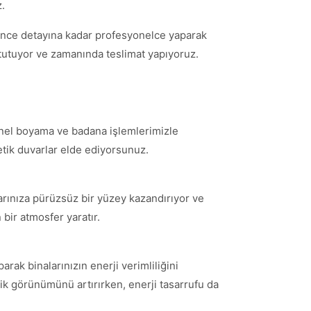
z.
 ince detayına kadar profesyonelce yaparak
tutuyor ve zamanında teslimat yapıyoruz.
syonel boyama ve badana işlemlerimizle
etik duvarlar elde ediyorsunuz.
rlarınıza pürüzsüz bir yüzey kazandırıyor ve
bir atmosfer yaratır.
ak binalarınızın enerji verimliliğini
etik görünümünü artırırken, enerji tasarrufu da