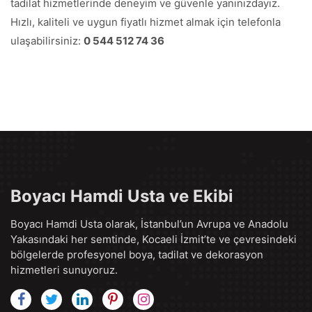
tadilat hizmetlerinde deneyim ve güvenle yanınızdayız.
Hızlı, kaliteli ve uygun fiyatlı hizmet almak için telefonla
ulaşabilirsiniz:
0 544 512 74 36
Boyacı Hamdi Usta ve Ekibi
Boyacı Hamdi Usta olarak, İstanbul’un Avrupa ve Anadolu
Yakasındaki her semtinde, Kocaeli İzmit’te ve çevresindeki
bölgelerde profesyonel boya, tadilat ve dekorasyon
hizmetleri sunuyoruz.