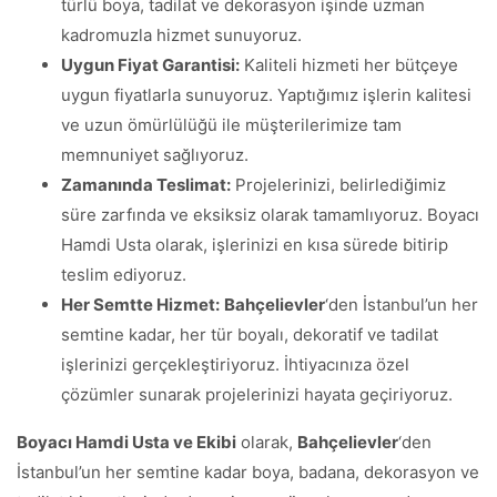
türlü boya, tadilat ve dekorasyon işinde uzman
kadromuzla hizmet sunuyoruz.
Uygun Fiyat Garantisi:
Kaliteli hizmeti her bütçeye
uygun fiyatlarla sunuyoruz. Yaptığımız işlerin kalitesi
ve uzun ömürlülüğü ile müşterilerimize tam
memnuniyet sağlıyoruz.
Zamanında Teslimat:
Projelerinizi, belirlediğimiz
süre zarfında ve eksiksiz olarak tamamlıyoruz. Boyacı
Hamdi Usta olarak, işlerinizi en kısa sürede bitirip
teslim ediyoruz.
Her Semtte Hizmet:
Bahçelievler
‘den İstanbul’un her
semtine kadar, her tür boyalı, dekoratif ve tadilat
işlerinizi gerçekleştiriyoruz. İhtiyacınıza özel
çözümler sunarak projelerinizi hayata geçiriyoruz.
Boyacı Hamdi Usta ve Ekibi
olarak,
Bahçelievler
‘den
İstanbul’un her semtine kadar boya, badana, dekorasyon ve