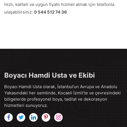
Hızlı, kaliteli ve uygun fiyatlı hizmet almak için telefonla
ulaşabilirsiniz:
0 544 512 74 36
Boyacı Hamdi Usta ve Ekibi
Boyacı Hamdi Usta olarak, İstanbul’un Avrupa ve Anadolu
Yakasındaki her semtinde, Kocaeli İzmit’te ve çevresindeki
bölgelerde profesyonel boya, tadilat ve dekorasyon
hizmetleri sunuyoruz.