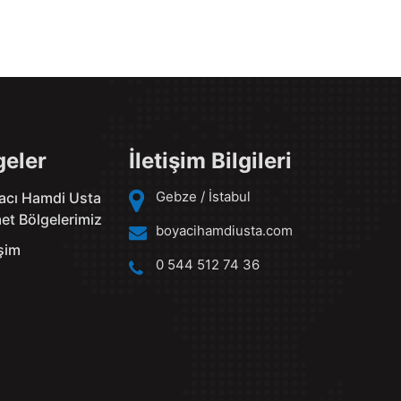
geler
İletişim Bilgileri
Gebze / İstabul
acı Hamdi Usta
et Bölgelerimiz
boyacihamdiusta.com
işim
0 544 512 74 36