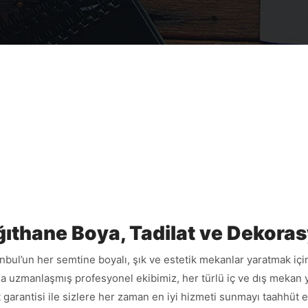
ğıthane Boya, Tadilat ve Dekora
nbul’un her semtine boyalı, şık ve estetik mekanlar yaratmak içi
a uzmanlaşmış profesyonel ekibimiz, her türlü iç ve dış mekan y
at garantisi ile sizlere her zaman en iyi hizmeti sunmayı taahhüt 