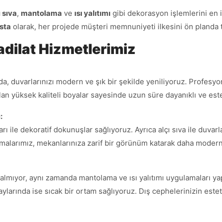
ı sıva
,
mantolama
ve
ısı yalıtımı
gibi dekorasyon işlemlerini en
sta
olarak, her projede müşteri memnuniyeti ilkesini ön planda 
adilat Hizmetlerimiz
sında, duvarlarınızı modern ve şık bir şekilde yeniliyoruz. Profe
an yüksek kaliteli boyalar sayesinde uzun süre dayanıklı ve est
:
rı ile dekoratif dokunuşlar sağlıyoruz. Ayrıca alçı sıva ile duva
amalarımız, mekanlarınıza zarif bir görünüm katarak daha modern 
lmıyor, aynı zamanda mantolama ve ısı yalıtımı uygulamaları yapar
 aylarında ise sıcak bir ortam sağlıyoruz. Dış cephelerinizin est