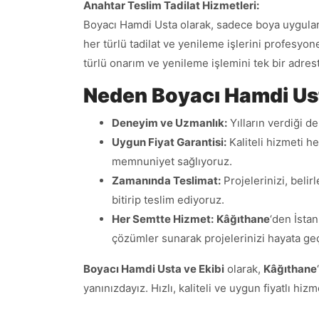
Anahtar Teslim Tadilat Hizmetleri:
Boyacı Hamdi Usta olarak, sadece boya uygulamala
her türlü tadilat ve yenileme işlerini profesyon
türlü onarım ve yenileme işlemini tek bir adres
Neden Boyacı Hamdi Ust
Deneyim ve Uzmanlık:
Yılların verdiği 
Uygun Fiyat Garantisi:
Kaliteli hizmeti h
memnuniyet sağlıyoruz.
Zamanında Teslimat:
Projelerinizi, belir
bitirip teslim ediyoruz.
Her Semtte Hizmet:
Kâğıthane
‘den İstan
çözümler sunarak projelerinizi hayata geç
Boyacı Hamdi Usta ve Ekibi
olarak,
Kâğıthane
yanınızdayız. Hızlı, kaliteli ve uygun fiyatlı hiz