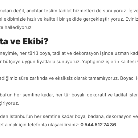
rı değil, anahtar teslim tadilat hizmetleri de sunuyoruz. İç ve d
el ekibimizle hızlı ve kaliteli bir şekilde gerçekleştiriyoruz. Ev
te hallediyoruz.
a ve Ekibi?
deneyimle, her türlü boya, tadilat ve dekorasyon işinde uzman k
er bütçeye uygun fiyatlarla sunuyoruz. Yaptığımız işlerin kalites
lediğimiz süre zarfında ve eksiksiz olarak tamamlıyoruz. Boyacı 
bul’un her semtine kadar, her tür boyalı, dekoratif ve tadilat işler
iriyoruz.
‘den İstanbul’un her semtine kadar boya, badana, dekorasyon ve
met almak için telefonla ulaşabilirsiniz:
0 544 512 74 36