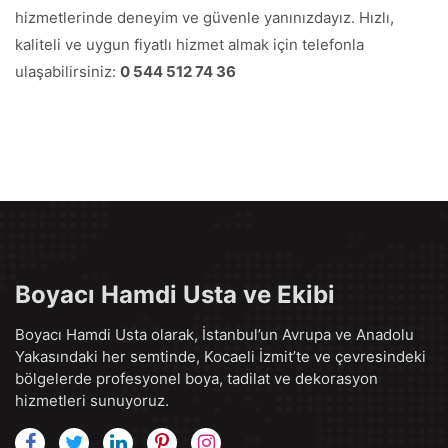
hizmetlerinde deneyim ve güvenle yanınızdayız. Hızlı,
kaliteli ve uygun fiyatlı hizmet almak için telefonla
ulaşabilirsiniz:
0 544 512 74 36
Boyacı Hamdi Usta ve Ekibi
Boyacı Hamdi Usta olarak, İstanbul’un Avrupa ve Anadolu
Yakasındaki her semtinde, Kocaeli İzmit’te ve çevresindeki
bölgelerde profesyonel boya, tadilat ve dekorasyon
hizmetleri sunuyoruz.