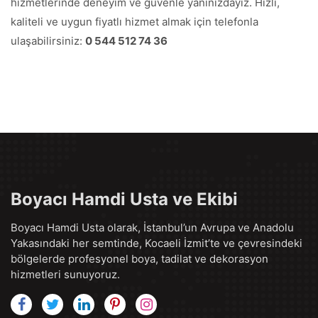
hizmetlerinde deneyim ve güvenle yanınızdayız. Hızlı,
kaliteli ve uygun fiyatlı hizmet almak için telefonla
ulaşabilirsiniz:
0 544 512 74 36
Boyacı Hamdi Usta ve Ekibi
Boyacı Hamdi Usta olarak, İstanbul’un Avrupa ve Anadolu
Yakasındaki her semtinde, Kocaeli İzmit’te ve çevresindeki
bölgelerde profesyonel boya, tadilat ve dekorasyon
hizmetleri sunuyoruz.