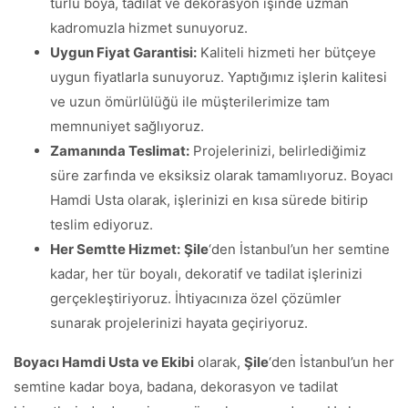
türlü boya, tadilat ve dekorasyon işinde uzman
kadromuzla hizmet sunuyoruz.
Uygun Fiyat Garantisi:
Kaliteli hizmeti her bütçeye
uygun fiyatlarla sunuyoruz. Yaptığımız işlerin kalitesi
ve uzun ömürlülüğü ile müşterilerimize tam
memnuniyet sağlıyoruz.
Zamanında Teslimat:
Projelerinizi, belirlediğimiz
süre zarfında ve eksiksiz olarak tamamlıyoruz. Boyacı
Hamdi Usta olarak, işlerinizi en kısa sürede bitirip
teslim ediyoruz.
Her Semtte Hizmet:
Şile
‘den İstanbul’un her semtine
kadar, her tür boyalı, dekoratif ve tadilat işlerinizi
gerçekleştiriyoruz. İhtiyacınıza özel çözümler
sunarak projelerinizi hayata geçiriyoruz.
Boyacı Hamdi Usta ve Ekibi
olarak,
Şile
‘den İstanbul’un her
semtine kadar boya, badana, dekorasyon ve tadilat