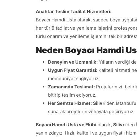
Anahtar Teslim Tadilat Hizmetleri:
Boyacı Hamdi Usta olarak, sadece boya uygulamala
her türlü tadilat ve yenileme işlerini profesyon
türlü onarım ve yenileme işlemini tek bir adres
Neden Boyacı Hamdi Ust
Deneyim ve Uzmanlık:
Yılların verdiği 
Uygun Fiyat Garantisi:
Kaliteli hizmeti h
memnuniyet sağlıyoruz.
Zamanında Teslimat:
Projelerinizi, belir
bitirip teslim ediyoruz.
Her Semtte Hizmet:
Silivri
‘den İstanbul’u
sunarak projelerinizi hayata geçiriyoruz.
Boyacı Hamdi Usta ve Ekibi
olarak,
Silivri
‘den 
yanınızdayız. Hızlı, kaliteli ve uygun fiyatlı hiz