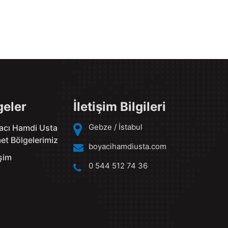
geler
İletişim Bilgileri
Gebze / İstabul
acı Hamdi Usta
et Bölgelerimiz
boyacihamdiusta.com
işim
0 544 512 74 36