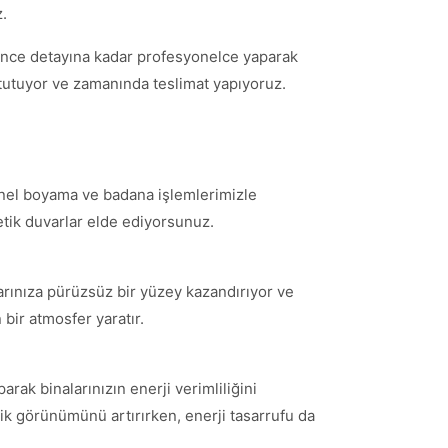
z.
 ince detayına kadar profesyonelce yaparak
tutuyor ve zamanında teslimat yapıyoruz.
syonel boyama ve badana işlemlerimizle
etik duvarlar elde ediyorsunuz.
rlarınıza pürüzsüz bir yüzey kazandırıyor ve
bir atmosfer yaratır.
ak binalarınızın enerji verimliliğini
etik görünümünü artırırken, enerji tasarrufu da