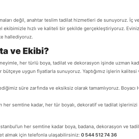
rı değil, anahtar teslim tadilat hizmetleri de sunuyoruz. İç ve d
el ekibimizle hızlı ve kaliteli bir şekilde gerçekleştiriyoruz. Ev
te hallediyoruz.
a ve Ekibi?
deneyimle, her türlü boya, tadilat ve dekorasyon işinde uzman k
er bütçeye uygun fiyatlarla sunuyoruz. Yaptığımız işlerin kalites
lediğimiz süre zarfında ve eksiksiz olarak tamamlıyoruz. Boyacı 
n her semtine kadar, her tür boyalı, dekoratif ve tadilat işleriniz
İstanbul’un her semtine kadar boya, badana, dekorasyon ve tad
met almak için telefonla ulaşabilirsiniz:
0 544 512 74 36