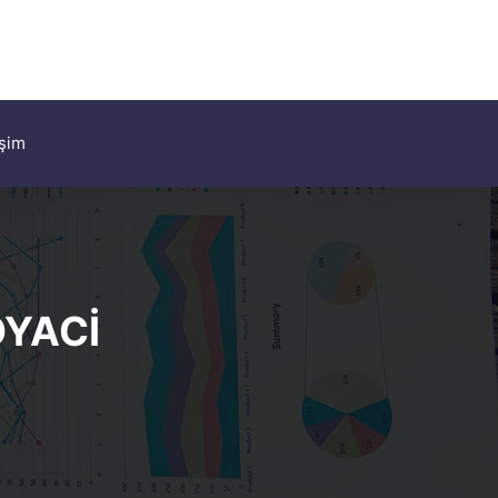
işim
OYACİ