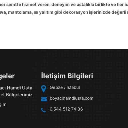
 her semtte hizmet veren, deneyim ve ustalıkla birlikte ve her 
a, mantolama, ısı yalıtım gibi dekorasyon işlerinizde değerli 
geler
İletişim Bilgileri
Gebze / İstabul
acı Hamdi Usta
et Bölgelerimiz
boyacihamdiusta.com
işim
0 544 512 74 36