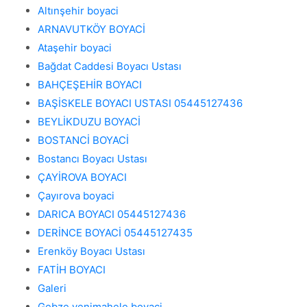
Altınşehir boyaci
ARNAVUTKÖY BOYACİ
Ataşehir boyaci
Bağdat Caddesi Boyacı Ustası
BAHÇEŞEHİR BOYACI
BAŞİSKELE BOYACI USTASI 05445127436
BEYLİKDUZU BOYACİ
BOSTANCİ BOYACİ
Bostancı Boyacı Ustası
ÇAYİROVA BOYACI
Çayırova boyaci
DARICA BOYACI 05445127436
DERİNCE BOYACİ 05445127435
Erenköy Boyacı Ustası
FATİH BOYACI
Galeri
Gebze yenimahele boyaci