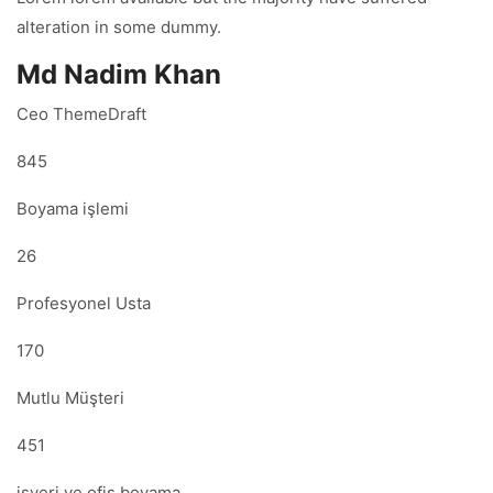
alteration in some dummy.
Md Nadim Khan
Ceo ThemeDraft
845
Boyama işlemi
26
Profesyonel Usta
170
Mutlu Müşteri
451
işyeri ve ofis boyama