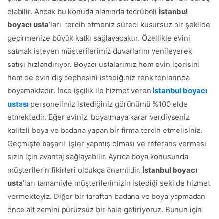
olabilir. Ancak bu konuda alanında tecrübeli
İstanbul
boyacı usta
’ları tercih etmeniz süreci kusursuz bir şekilde
geçirmenize büyük katkı sağlayacaktır. Özellikle evini
satmak isteyen müşterilerimiz duvarlarını yenileyerek
satışı hızlandırıyor. Boyacı ustalarımız hem evin içerisini
hem de evin dış cephesini istediğiniz renk tonlarında
boyamaktadır. İnce işçilik ile hizmet veren
İstanbul boyacı
ustası
personelimiz istediğiniz görünümü %100 elde
etmektedir. Eğer evinizi boyatmaya karar verdiyseniz
kaliteli boya ve badana yapan bir firma tercih etmelisiniz.
Geçmişte başarılı işler yapmış olması ve referans vermesi
sizin için avantaj sağlayabilir. Ayrıca boya konusunda
müşterilerin fikirleri oldukça önemlidir.
İstanbul boyacı
usta
’ları tamamiyle müşterilerimizin istediği şekilde hizmet
vermekteyiz. Diğer bir taraftan badana ve boya yapmadan
önce alt zemini pürüzsüz bir hale getiriyoruz. Bunun için