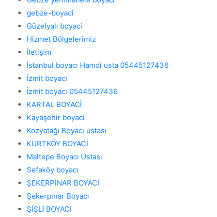
gebze-boyaci
Güzelyalı boyaci
Hizmet Bölgelerimiz
İletişim
İstanbul boyacı Hamdi usta 05445127436
İzmit boyaci
İzmit boyacı 05445127436
KARTAL BOYACİ
Kayaşehir boyaci
Kozyatağı Boyacı ustası
KURTKÖY BOYACİ
Maltepe Boyacı Ustası
Sefaköy boyacı
ŞEKERPİNAR BOYACİ
Şekerpınar Boyacı
ŞİŞLİ BOYACI