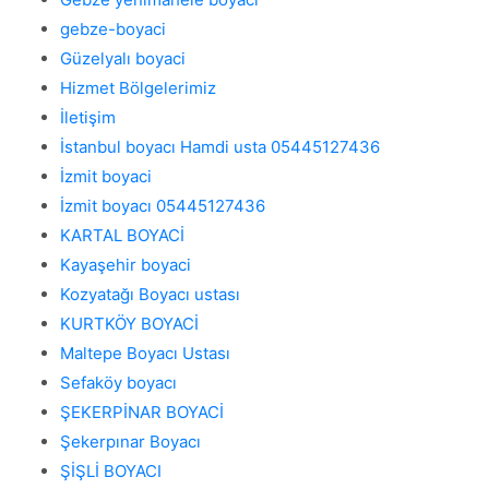
gebze-boyaci
Güzelyalı boyaci
Hizmet Bölgelerimiz
İletişim
İstanbul boyacı Hamdi usta 05445127436
İzmit boyaci
İzmit boyacı 05445127436
KARTAL BOYACİ
Kayaşehir boyaci
Kozyatağı Boyacı ustası
KURTKÖY BOYACİ
Maltepe Boyacı Ustası
Sefaköy boyacı
ŞEKERPİNAR BOYACİ
Şekerpınar Boyacı
ŞİŞLİ BOYACI