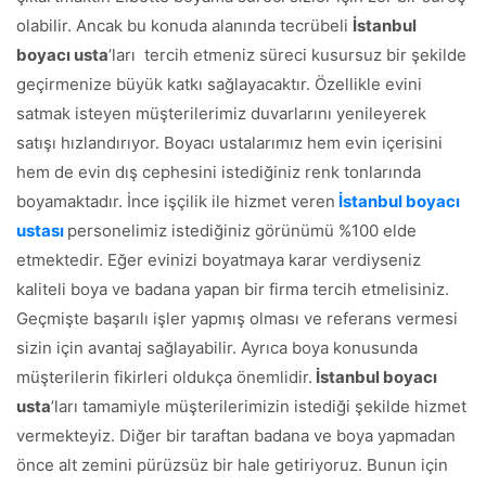
olabilir. Ancak bu konuda alanında tecrübeli
İstanbul
boyacı usta
’ları tercih etmeniz süreci kusursuz bir şekilde
geçirmenize büyük katkı sağlayacaktır. Özellikle evini
satmak isteyen müşterilerimiz duvarlarını yenileyerek
satışı hızlandırıyor. Boyacı ustalarımız hem evin içerisini
hem de evin dış cephesini istediğiniz renk tonlarında
boyamaktadır. İnce işçilik ile hizmet veren
İstanbul boyacı
ustası
personelimiz istediğiniz görünümü %100 elde
etmektedir. Eğer evinizi boyatmaya karar verdiyseniz
kaliteli boya ve badana yapan bir firma tercih etmelisiniz.
Geçmişte başarılı işler yapmış olması ve referans vermesi
sizin için avantaj sağlayabilir. Ayrıca boya konusunda
müşterilerin fikirleri oldukça önemlidir.
İstanbul boyacı
usta
’ları tamamiyle müşterilerimizin istediği şekilde hizmet
vermekteyiz. Diğer bir taraftan badana ve boya yapmadan
önce alt zemini pürüzsüz bir hale getiriyoruz. Bunun için