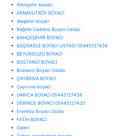
Altınşehir boyaci
ARNAVUTKÖY BOYACİ
Ataşehir boyaci
Bağdat Caddesi Boyacı Ustası
BAHÇEŞEHİR BOYACI
BAŞİSKELE BOYACI USTASI 05445127436
BEYLİKDUZU BOYACİ
BOSTANCİ BOYACİ
Bostancı Boyacı Ustası
ÇAYİROVA BOYACI
Çayırova boyaci
DARICA BOYACI 05445127436
DERİNCE BOYACİ 05445127435
Erenköy Boyacı Ustası
FATİH BOYACI
Galeri
Gebze yenimahele boyaci