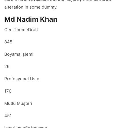
alteration in some dummy.
Md Nadim Khan
Ceo ThemeDraft
845
Boyama işlemi
26
Profesyonel Usta
170
Mutlu Müşteri
451
işyeri ve ofis boyama