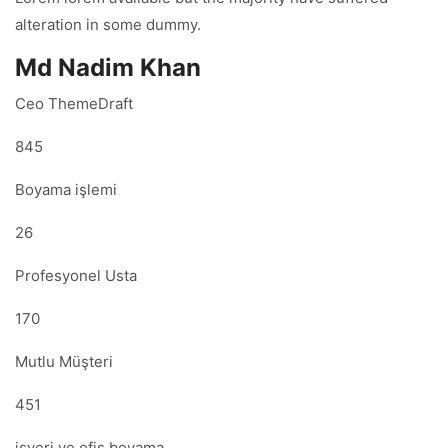
alteration in some dummy.
Md Nadim Khan
Ceo ThemeDraft
845
Boyama işlemi
26
Profesyonel Usta
170
Mutlu Müşteri
451
işyeri ve ofis boyama