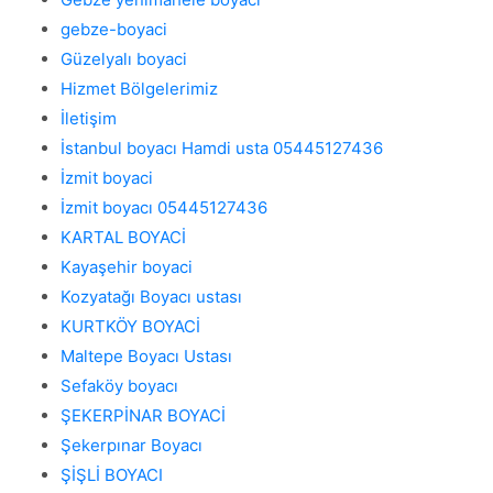
gebze-boyaci
Güzelyalı boyaci
Hizmet Bölgelerimiz
İletişim
İstanbul boyacı Hamdi usta 05445127436
İzmit boyaci
İzmit boyacı 05445127436
KARTAL BOYACİ
Kayaşehir boyaci
Kozyatağı Boyacı ustası
KURTKÖY BOYACİ
Maltepe Boyacı Ustası
Sefaköy boyacı
ŞEKERPİNAR BOYACİ
Şekerpınar Boyacı
ŞİŞLİ BOYACI