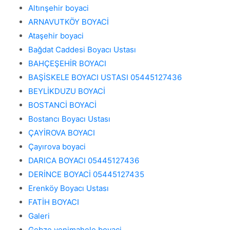
Altınşehir boyaci
ARNAVUTKÖY BOYACİ
Ataşehir boyaci
Bağdat Caddesi Boyacı Ustası
BAHÇEŞEHİR BOYACI
BAŞİSKELE BOYACI USTASI 05445127436
BEYLİKDUZU BOYACİ
BOSTANCİ BOYACİ
Bostancı Boyacı Ustası
ÇAYİROVA BOYACI
Çayırova boyaci
DARICA BOYACI 05445127436
DERİNCE BOYACİ 05445127435
Erenköy Boyacı Ustası
FATİH BOYACI
Galeri
Gebze yenimahele boyaci