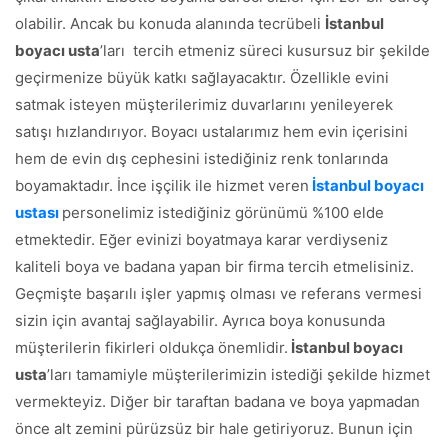
olabilir. Ancak bu konuda alanında tecrübeli
İstanbul
boyacı usta
’ları tercih etmeniz süreci kusursuz bir şekilde
geçirmenize büyük katkı sağlayacaktır. Özellikle evini
satmak isteyen müşterilerimiz duvarlarını yenileyerek
satışı hızlandırıyor. Boyacı ustalarımız hem evin içerisini
hem de evin dış cephesini istediğiniz renk tonlarında
boyamaktadır. İnce işçilik ile hizmet veren
İstanbul boyacı
ustası
personelimiz istediğiniz görünümü %100 elde
etmektedir. Eğer evinizi boyatmaya karar verdiyseniz
kaliteli boya ve badana yapan bir firma tercih etmelisiniz.
Geçmişte başarılı işler yapmış olması ve referans vermesi
sizin için avantaj sağlayabilir. Ayrıca boya konusunda
müşterilerin fikirleri oldukça önemlidir.
İstanbul boyacı
usta
’ları tamamiyle müşterilerimizin istediği şekilde hizmet
vermekteyiz. Diğer bir taraftan badana ve boya yapmadan
önce alt zemini pürüzsüz bir hale getiriyoruz. Bunun için