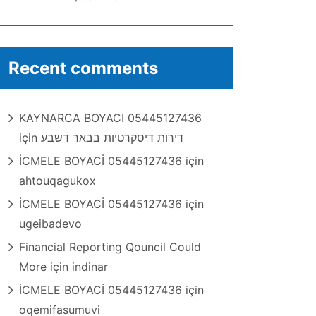
Recent comments
KAYNARCA BOYACI 05445127436
için
דירות דיסקרטיות בבאר דשבע
İCMELE BOYACİ 05445127436
için
ahtouqagukox
İCMELE BOYACİ 05445127436
için
ugeibadevo
Financial Reporting Qouncil Could
More
için
indinar
İCMELE BOYACİ 05445127436
için
oqemifasumuvi