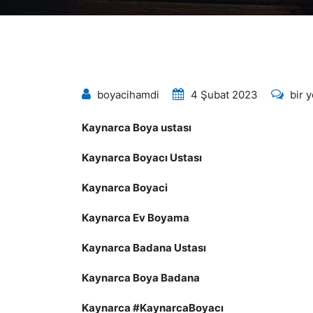
KAY
boyacihamdi
4 Şubat 2023
bir 
BOYA
Kaynarca Boya ustası
0544
için
Kaynarca
Boyacı Ustası
Kaynarca
Boyaci
Kaynarca
Ev Boyama
Kaynarca
Badana Ustası
Kaynarca
Boya Badana
Kaynarca
#
Kaynarca
Boyacı