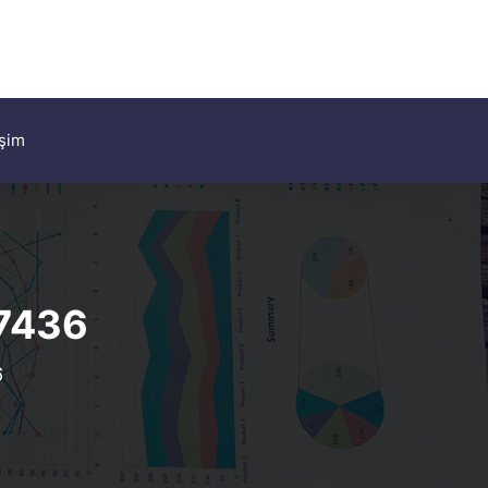
işim
7436
6