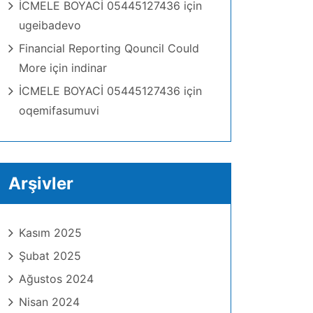
İCMELE BOYACİ 05445127436
için
ugeibadevo
Financial Reporting Qouncil Could
More
için
indinar
İCMELE BOYACİ 05445127436
için
oqemifasumuvi
Arşivler
Kasım 2025
Şubat 2025
Ağustos 2024
Nisan 2024