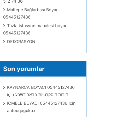
512 74 36
Maltepe Bağlarbaşı Boyacı
05445127436
Tuzla istasyon mahalesi boyacı
05445127436
DEKORASYON
Son yorumlar
KAYNARCA BOYACI 05445127436
için
דירות דיסקרטיות בבאר דשבע
İCMELE BOYACİ 05445127436
için
ahtouqagukox