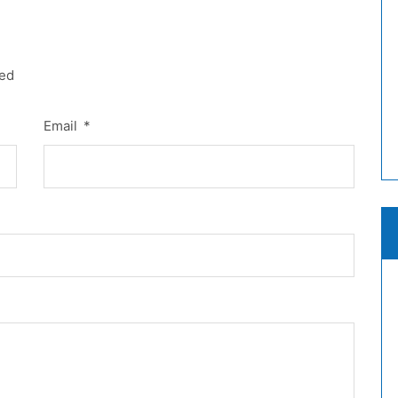
red
Email
*