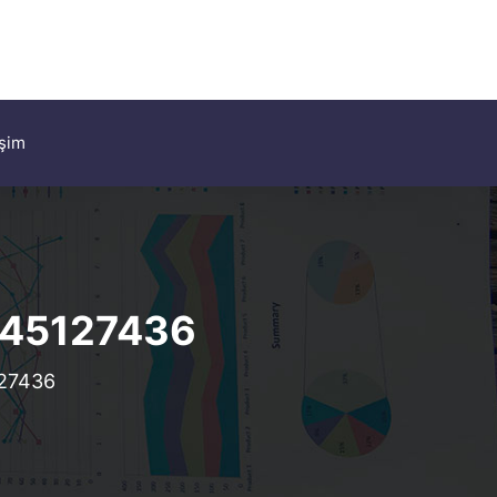
işim
5445127436
127436