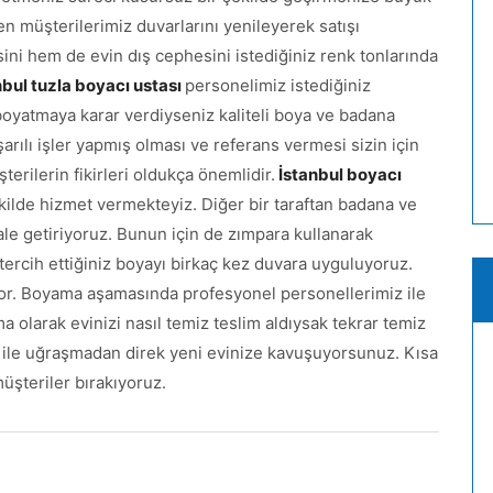
yen müşterilerimiz duvarlarını yenileyerek satışı
sini hem de evin dış cephesini istediğiniz renk tonlarında
bul tuzla boyacı ustası
personelimiz istediğiniz
oyatmaya karar verdiyseniz kaliteli boya ve badana
arılı işler yapmış olması ve referans vermesi sizin için
erilerin fikirleri oldukça önemlidir.
İstanbul boyacı
ekilde hizmet vermekteyiz. Diğer bir taraftan badana ve
le getiriyoruz. Bunun için de zımpara kullanarak
tercih ettiğiniz boyayı birkaç kez duvara uyguluyoruz.
uyor. Boyama aşamasında profesyonel personellerimiz ile
a olarak evinizi nasıl temiz teslim aldıysak tekrar temiz
 ile uğraşmadan direk yeni evinize kavuşuyorsunuz. Kısa
üşteriler bırakıyoruz.