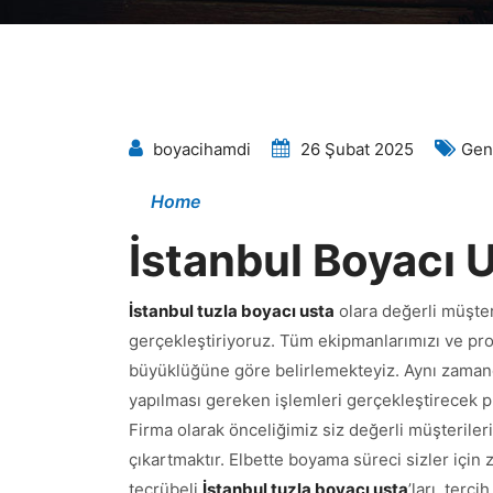
boyacihamdi
26 Şubat 2025
Gen
Home
İstanbul Boyacı 
İstanbul tuzla boyacı usta
olara değerli müşteri
gerçekleştiriyoruz. Tüm ekipmanlarımızı ve prof
büyüklüğüne göre belirlemekteyiz. Aynı zaman
yapılması gereken işlemleri gerçekleştirecek pr
Firma olarak önceliğimiz siz değerli müşterileri
çıkartmaktır. Elbette boyama süreci sizler için 
tecrübeli
İstanbul tuzla boyacı usta
’ları terc