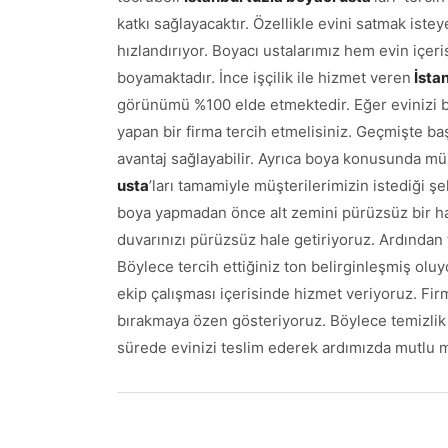
katkı sağlayacaktır. Özellikle evini satmak iste
hızlandırıyor. Boyacı ustalarımız hem evin içeri
boyamaktadır. İnce işçilik ile hizmet veren
İstan
görünümü %100 elde etmektedir. Eğer evinizi b
yapan bir firma tercih etmelisiniz. Geçmişte baş
avantaj sağlayabilir. Ayrıca boya konusunda müşt
usta
’ları tamamiyle müşterilerimizin istediği ş
boya yapmadan önce alt zemini pürüzsüz bir ha
duvarınızı pürüzsüz hale getiriyoruz. Ardından 
Böylece tercih ettiğiniz ton belirginleşmiş ol
ekip çalışması içerisinde hizmet veriyoruz. Firm
bırakmaya özen gösteriyoruz. Böylece temizlik
sürede evinizi teslim ederek ardımızda mutlu m