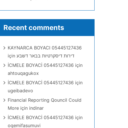
Recent comments
KAYNARCA BOYACI 05445127436
için
דירות דיסקרטיות בבאר דשבע
İCMELE BOYACİ 05445127436
için
ahtouqagukox
İCMELE BOYACİ 05445127436
için
ugeibadevo
Financial Reporting Qouncil Could
More
için
indinar
İCMELE BOYACİ 05445127436
için
oqemifasumuvi