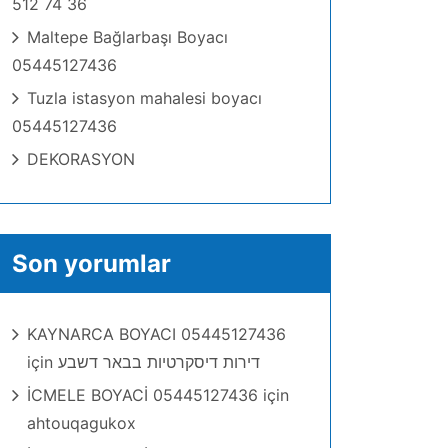
512 74 36
Maltepe Bağlarbaşı Boyacı
05445127436
Tuzla istasyon mahalesi boyacı
05445127436
DEKORASYON
Son yorumlar
KAYNARCA BOYACI 05445127436
için
דירות דיסקרטיות בבאר דשבע
İCMELE BOYACİ 05445127436
için
ahtouqagukox