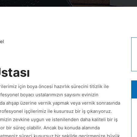
el
Ustası
lerimiz için boya öncesi hazırlık sürecini titizlik ile
esyonel boyacı ustalarımızın sayısını evinizin
da ahşap üzerine vernik yapmak veya vernik sonrasında
ofesyonel işçilerimiz ile kusursuz bir iş çıkarıyoruz.
mizin zevkine uygun ve istenilenden daha kaliteli bir iş
zor bir süreç olabilir. Ancak bu konuda alanında
ih etmeniz süreci kusursuz bir şekilde geçirmenize büyük