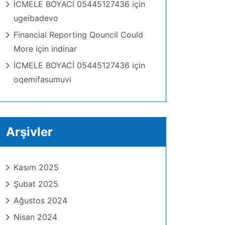
İCMELE BOYACİ 05445127436
için
ugeibadevo
Financial Reporting Qouncil Could
More
için
indinar
İCMELE BOYACİ 05445127436
için
oqemifasumuvi
Arşivler
Kasım 2025
Şubat 2025
Ağustos 2024
Nisan 2024