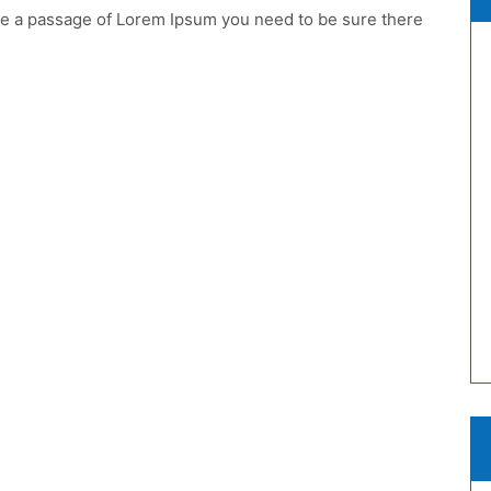
 use a passage of Lorem Ipsum you need to be sure there
xt
men
n