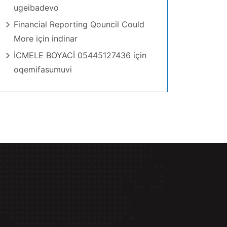
ugeibadevo
Financial Reporting Qouncil Could
More
için
indinar
İCMELE BOYACİ 05445127436
için
oqemifasumuvi