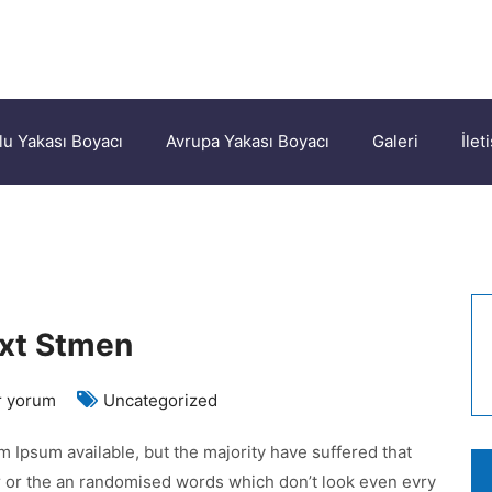
u Yakası Boyacı
Avrupa Yakası Boyacı
Galeri
İlet
ext Stmen
ve
r yorum
Uncategorized
ney
 Ipsum available, but the majority have suffered that
r
r or the an randomised words which don’t look even evry
ur