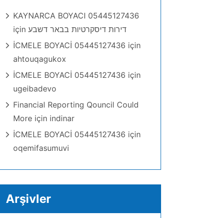
KAYNARCA BOYACI 05445127436
için
דירות דיסקרטיות בבאר דשבע
İCMELE BOYACİ 05445127436
için
ahtouqagukox
İCMELE BOYACİ 05445127436
için
ugeibadevo
Financial Reporting Qouncil Could
More
için
indinar
İCMELE BOYACİ 05445127436
için
oqemifasumuvi
Arşivler