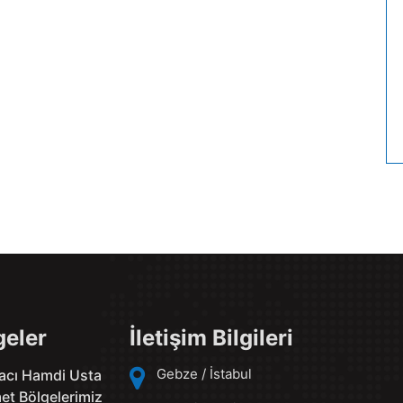
geler
İletişim Bilgileri
Gebze / İstabul
acı Hamdi Usta
et Bölgelerimiz