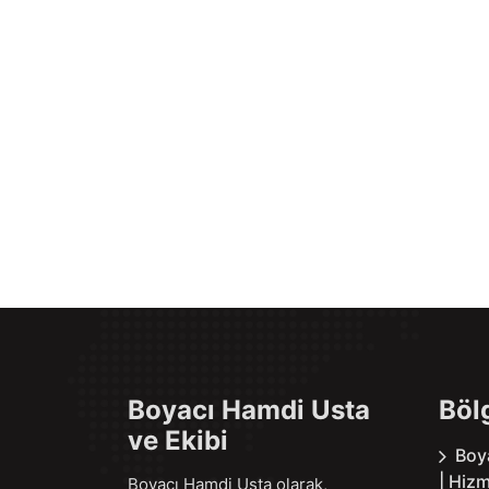
Boyacı Hamdi Usta
Böl
ve Ekibi
Boy
| Hizm
Boyacı Hamdi Usta olarak,