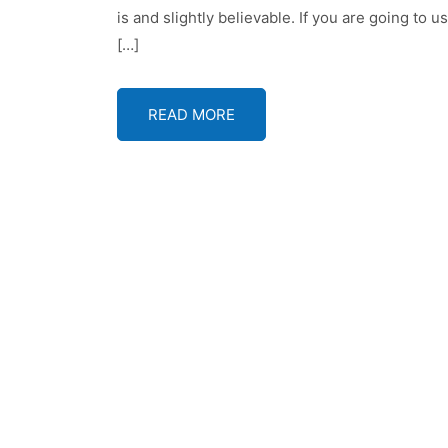
is and slightly believable. If you are going to
Ne
[…]
St
içi
READ MORE