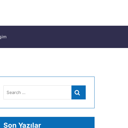
işim
Search
Search
for:
Son Yazılar