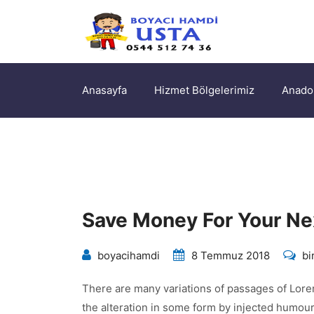
Anasayfa
Hizmet Bölgelerimiz
Anadol
Save Money For Your N
Sa
boyacihamdi
8 Temmuz 2018
bi
Mo
There are many variations of passages of Lorem
Fo
the alteration in some form by injected humou
Yo