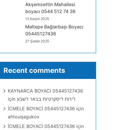
Akşemsettin Mahallesi
boyacı 0544 512 74 36
12 Kasım 2025
Maltepe Bağlarbaşı Boyacı
05445127436
27 Şubat 2025
Recent comments
KAYNARCA BOYACI 05445127436
için
דירות דיסקרטיות בבאר דשבע
İCMELE BOYACİ 05445127436
için
ahtouqagukox
İCMELE BOYACİ 05445127436
için