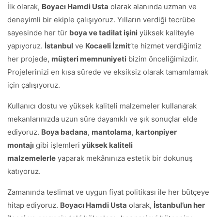
İlk olarak,
Boyacı Hamdi Usta
olarak alanında uzman ve
deneyimli bir ekiple çalışıyoruz. Yılların verdiği tecrübe
sayesinde her tür
boya ve tadilat işini
yüksek kaliteyle
yapıyoruz.
İstanbul
ve
Kocaeli İzmit
’te hizmet verdiğimiz
her projede,
müşteri memnuniyeti
bizim önceliğimizdir.
Projelerinizi en kısa sürede ve eksiksiz olarak tamamlamak
için çalışıyoruz.
Kullanıcı dostu ve yüksek kaliteli malzemeler kullanarak
mekanlarınızda uzun süre dayanıklı ve şık sonuçlar elde
ediyoruz.
Boya badana
,
mantolama
,
kartonpiyer
montajı
gibi işlemleri
yüksek kaliteli
malzemelerle
yaparak mekânınıza estetik bir dokunuş
katıyoruz.
Zamanında teslimat ve uygun fiyat politikası ile her bütçeye
hitap ediyoruz.
Boyacı Hamdi Usta
olarak,
İstanbul’un her