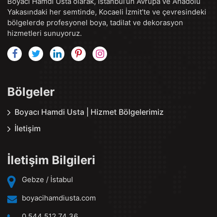
Boyacı Hamdi Usta olarak, İstanbul’un Avrupa ve Anadolu
Yakasındaki her semtinde, Kocaeli İzmit’te ve çevresindeki
bölgelerde profesyonel boya, tadilat ve dekorasyon
hizmetleri sunuyoruz.
Bölgeler
Boyacı Hamdi Usta | Hizmet Bölgelerimiz
İletişim
İletişim Bilgileri
Gebze / İstabul
boyacihamdiusta.com
0 544 512 74 36