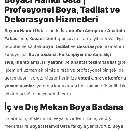
Boyacı Hamdi Usta |
Profesyonel Boya, Tadilat ve
Dekorasyon Hizmetleri
Boyacı Hamdi Usta
olarak,
İstanbul’un Avrupa ve Anadolu
Yakası
‘nda,
Kocaeli İzmit
gibi çevre illerde yılların verdiği
tecrübe ile kaliteli
boya
,
tadilat
ve
dekorasyon
hizmetleri
sunuyoruz.
Boya badana
,
kartonpiyer montajı
,
alçı
sıva
,
mantolama
,
ısı yalıtımı
ve
anahtar teslim tadilat
gibi
işlemleri uzman ekibimizle hızlı ve profesyonel bir şekilde
gerçekleştiriyoruz. Müşterilerimize
estetik, şık ve konforlu
yaşam alanları
yaratma konusunda her zaman güvenilir bir
çözüm ortağı olmayı hedefliyoruz.
İç ve Dış Mekan Boya Badana
Evlerinizin, ofislerinizin veya iş yerlerinizin iç ve dış
mekanlarını
Boyacı Hamdi Usta
farkıyla yeniliyoruz.
Boya