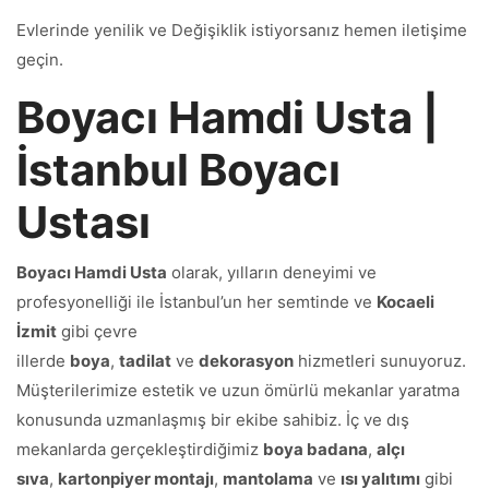
Evlerinde yenilik ve Değişiklik istiyorsanız hemen iletişime
geçin.
Boyacı Hamdi Usta |
İstanbul Boyacı
Ustası
Boyacı Hamdi Usta
olarak, yılların deneyimi ve
profesyonelliği ile İstanbul’un her semtinde ve
Kocaeli
İzmit
gibi çevre
illerde
boya
,
tadilat
ve
dekorasyon
hizmetleri sunuyoruz.
Müşterilerimize estetik ve uzun ömürlü mekanlar yaratma
konusunda uzmanlaşmış bir ekibe sahibiz. İç ve dış
mekanlarda gerçekleştirdiğimiz
boya badana
,
alçı
sıva
,
kartonpiyer montajı
,
mantolama
ve
ısı yalıtımı
gibi