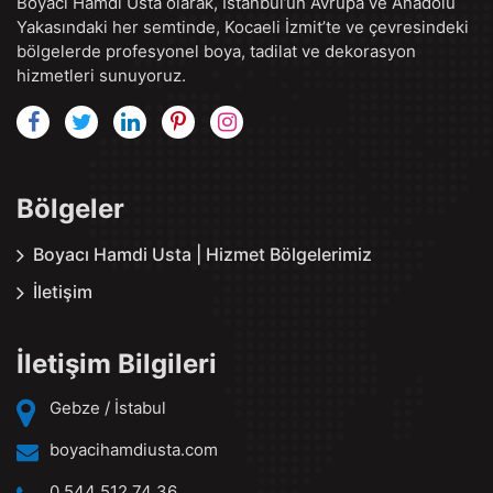
Boyacı Hamdi Usta olarak, İstanbul’un Avrupa ve Anadolu
Yakasındaki her semtinde, Kocaeli İzmit’te ve çevresindeki
bölgelerde profesyonel boya, tadilat ve dekorasyon
hizmetleri sunuyoruz.
Bölgeler
Boyacı Hamdi Usta | Hizmet Bölgelerimiz
İletişim
İletişim Bilgileri
Gebze / İstabul
boyacihamdiusta.com
0 544 512 74 36