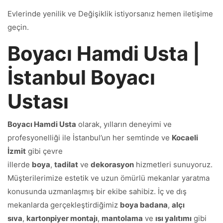
Evlerinde yenilik ve Değişiklik istiyorsanız hemen iletişime
geçin.
Boyacı Hamdi Usta |
İstanbul Boyacı
Ustası
Boyacı Hamdi Usta
olarak, yılların deneyimi ve
profesyonelliği ile İstanbul’un her semtinde ve
Kocaeli
İzmit
gibi çevre
illerde
boya
,
tadilat
ve
dekorasyon
hizmetleri sunuyoruz.
Müşterilerimize estetik ve uzun ömürlü mekanlar yaratma
konusunda uzmanlaşmış bir ekibe sahibiz. İç ve dış
mekanlarda gerçekleştirdiğimiz
boya badana
,
alçı
sıva
,
kartonpiyer montajı
,
mantolama
ve
ısı yalıtımı
gibi