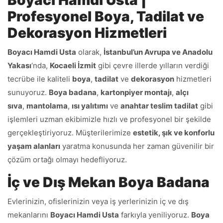
Boyacı Hamdi Usta |
Profesyonel Boya, Tadilat ve
Dekorasyon Hizmetleri
Boyacı Hamdi Usta
olarak,
İstanbul’un Avrupa ve Anadolu
Yakası
‘nda,
Kocaeli İzmit
gibi çevre illerde yılların verdiği
tecrübe ile kaliteli
boya
,
tadilat
ve
dekorasyon
hizmetleri
sunuyoruz.
Boya badana
,
kartonpiyer montajı
,
alçı
sıva
,
mantolama
,
ısı yalıtımı
ve
anahtar teslim tadilat
gibi
işlemleri uzman ekibimizle hızlı ve profesyonel bir şekilde
gerçekleştiriyoruz. Müşterilerimize
estetik, şık ve konforlu
yaşam alanları
yaratma konusunda her zaman güvenilir bir
çözüm ortağı olmayı hedefliyoruz.
İç ve Dış Mekan Boya Badana
Evlerinizin, ofislerinizin veya iş yerlerinizin iç ve dış
mekanlarını
Boyacı Hamdi Usta
farkıyla yeniliyoruz.
Boya