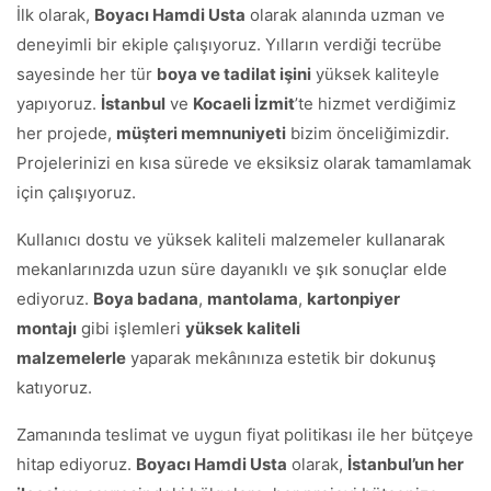
İlk olarak,
Boyacı Hamdi Usta
olarak alanında uzman ve
deneyimli bir ekiple çalışıyoruz. Yılların verdiği tecrübe
sayesinde her tür
boya ve tadilat işini
yüksek kaliteyle
yapıyoruz.
İstanbul
ve
Kocaeli İzmit
’te hizmet verdiğimiz
her projede,
müşteri memnuniyeti
bizim önceliğimizdir.
Projelerinizi en kısa sürede ve eksiksiz olarak tamamlamak
için çalışıyoruz.
Kullanıcı dostu ve yüksek kaliteli malzemeler kullanarak
mekanlarınızda uzun süre dayanıklı ve şık sonuçlar elde
ediyoruz.
Boya badana
,
mantolama
,
kartonpiyer
montajı
gibi işlemleri
yüksek kaliteli
malzemelerle
yaparak mekânınıza estetik bir dokunuş
katıyoruz.
Zamanında teslimat ve uygun fiyat politikası ile her bütçeye
hitap ediyoruz.
Boyacı Hamdi Usta
olarak,
İstanbul’un her