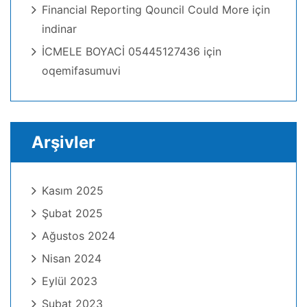
Financial Reporting Qouncil Could More
için
indinar
İCMELE BOYACİ 05445127436
için
oqemifasumuvi
Arşivler
Kasım 2025
Şubat 2025
Ağustos 2024
Nisan 2024
Eylül 2023
Şubat 2023