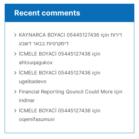
Recent comments
KAYNARCA BOYACI 05445127436
için
דירות
דיסקרטיות בבאר דשבע
İCMELE BOYACİ 05445127436
için
ahtouqagukox
İCMELE BOYACİ 05445127436
için
ugeibadevo
Financial Reporting Qouncil Could More
için
indinar
İCMELE BOYACİ 05445127436
için
oqemifasumuvi