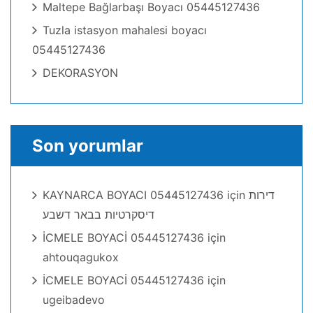
Maltepe Bağlarbaşı Boyacı 05445127436
Tuzla istasyon mahalesi boyacı
05445127436
DEKORASYON
Son yorumlar
KAYNARCA BOYACI 05445127436
için
דירות
דיסקרטיות בבאר דשבע
İCMELE BOYACİ 05445127436
için
ahtouqagukox
İCMELE BOYACİ 05445127436
için
ugeibadevo