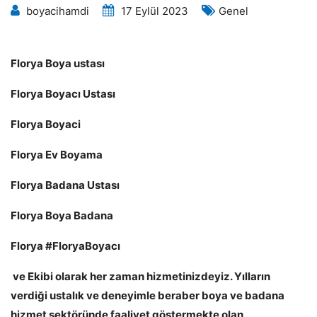
boyacihamdi
17 Eylül 2023
Genel
Florya Boya ustası
Florya
Boyacı Ustası
Florya
Boyaci
Florya
Ev Boyama
Florya
Badana Ustası
Florya
Boya Badana
Florya
#
Florya
Boyacı
ve Ekibi olarak her zaman hizmetinizdeyiz. Yılların
verdiği ustalık ve deneyimle beraber boya ve badana
hizmet sektöründe faaliyet göstermekte olan