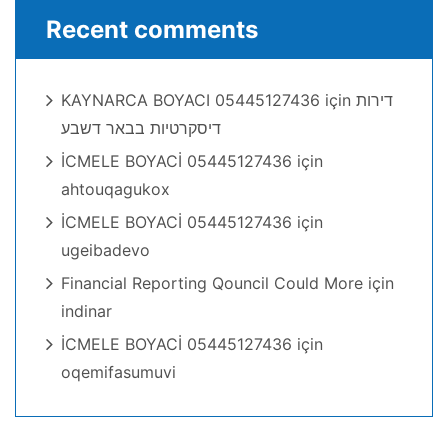
Recent comments
KAYNARCA BOYACI 05445127436
için
דירות
דיסקרטיות בבאר דשבע
İCMELE BOYACİ 05445127436
için
ahtouqagukox
İCMELE BOYACİ 05445127436
için
ugeibadevo
Financial Reporting Qouncil Could More
için
indinar
İCMELE BOYACİ 05445127436
için
oqemifasumuvi