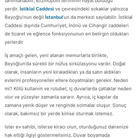
tanımlanabilir, kozmopolit teriminin hayat bulduğu
yerdir.
İstiklal Caddesi
ve çevresindeki sokaklar yalnızca
Beyoğlu’nun değil
İstanbul
‘un da merkezi sayılabilir. İstiklal
Caddesi dışında Cumhuriyet, İnönü ve Cihangir caddeleri
de ticaret ve eğlence fonksiyonunun en belirgin oldukları
yerlerdir
İş amaçlı gelen, yeni atanan memurlarla birlikte,
Beyoğlun’da sürekli bir nüfus sirkülasyonu vardır. Doğal
olarak, insanların yeni kiraladıkları ya da satın aldıkları
evlerini profesyoneller ellere boyatmaları gerekir. Neden
mi? Kötü kullanım ve rutubet, iç duvarlarda çatlaklar neden
olur ve yüzeyler zamanla sararır. Ayrıca, iç kapılar da
zamana yenik düşer ve renginde solmalar oluşur. Sonuç
olarak, bakımsız bir yerde kimse oturmak istemez.
İster ev sahibi, isterse kiracı olun, oturduğunuz dairenize
hak ettiği ilgiyi göstermelisiniz. Duvar boyamada