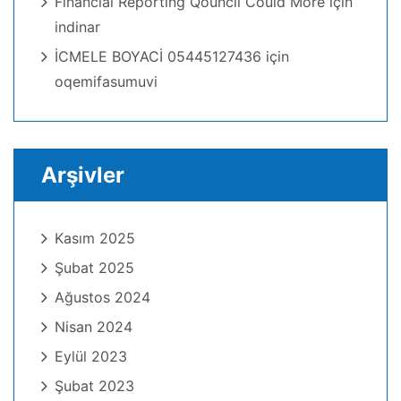
Financial Reporting Qouncil Could More
için
indinar
İCMELE BOYACİ 05445127436
için
oqemifasumuvi
Arşivler
Kasım 2025
Şubat 2025
Ağustos 2024
Nisan 2024
Eylül 2023
Şubat 2023