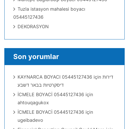
Tuzla istasyon mahalesi boyacı
05445127436
DEKORASYON
Son yorumlar
KAYNARCA BOYACI 05445127436
için
דירות
דיסקרטיות בבאר דשבע
İCMELE BOYACİ 05445127436
için
ahtouqagukox
İCMELE BOYACİ 05445127436
için
ugeibadevo