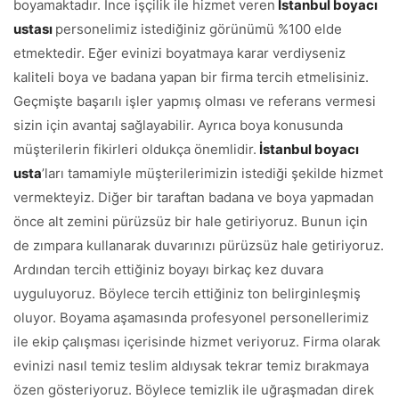
boyamaktadır. İnce işçilik ile hizmet veren
İstanbul boyacı
ustası
personelimiz istediğiniz görünümü %100 elde
etmektedir. Eğer evinizi boyatmaya karar verdiyseniz
kaliteli boya ve badana yapan bir firma tercih etmelisiniz.
Geçmişte başarılı işler yapmış olması ve referans vermesi
sizin için avantaj sağlayabilir. Ayrıca boya konusunda
müşterilerin fikirleri oldukça önemlidir.
İstanbul boyacı
usta
’ları tamamiyle müşterilerimizin istediği şekilde hizmet
vermekteyiz. Diğer bir taraftan badana ve boya yapmadan
önce alt zemini pürüzsüz bir hale getiriyoruz. Bunun için
de zımpara kullanarak duvarınızı pürüzsüz hale getiriyoruz.
Ardından tercih ettiğiniz boyayı birkaç kez duvara
uyguluyoruz. Böylece tercih ettiğiniz ton belirginleşmiş
oluyor. Boyama aşamasında profesyonel personellerimiz
ile ekip çalışması içerisinde hizmet veriyoruz. Firma olarak
evinizi nasıl temiz teslim aldıysak tekrar temiz bırakmaya
özen gösteriyoruz. Böylece temizlik ile uğraşmadan direk